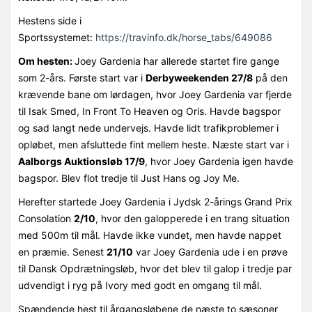
Hestens side i
Sportssystemet:
https://travinfo.dk/horse_tabs/649086
Om hesten:
Joey Gardenia har allerede startet fire gange
som 2-års. Første start var i
Derbyweekenden 27/8
på den
krævende bane om lørdagen, hvor Joey Gardenia var fjerde
til Isak Smed, In Front To Heaven og Oris. Havde bagspor
og sad langt nede undervejs. Havde lidt trafikproblemer i
opløbet, men afsluttede fint mellem heste. Næste start var i
Aalborgs Auktionsløb 17/9
, hvor Joey Gardenia igen havde
bagspor. Blev flot tredje til Just Hans og Joy Me.
Herefter startede Joey Gardenia i Jydsk 2-årings Grand Prix
Consolation
2/10
, hvor den galopperede i en trang situation
med 500m til mål. Havde ikke vundet, men havde nappet
en præmie. Senest
21/10
var Joey Gardenia ude i en prøve
til Dansk Opdrætningsløb, hvor det blev til galop i tredje par
udvendigt i ryg på Ivory med godt en omgang til mål.
Spændende hest til årgangsløbene de næste to sæsoner