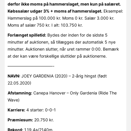
derfor ikke moms på hammerslaget, men kun på salæret.
Købssalær udgør 3% + moms af hammerslaget.
Eksempel:
Hammerslag på 100.000 kr. Moms 0 kr. Salær 3.000 kr.
Moms af salær 750 kr. I alt: 103.750 kr.
Forlænget spilletid:
Bydes der inden for de sidste 5
minutter af auktionen, så tillægges der automatisk 5 nye
minutter. Auktionen slutter, når uret rammer 0:00. Bemærk
at der kan være forskellige sluttider på auktionerne.
———————————-
NAVN:
JOEY GARDENIA (2020) – 2-årig hingst (født
22.05.2020)
Afstamning:
Canepa Hanover – Only Gardenia (Ride The
Wave)
Karriere:
4 starter: 0-0-1
Præmiesum:
20.750 kr.
Rekord:
1.19,4a/2140m.