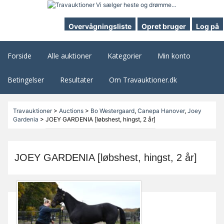
Overvågningsliste
Opret bruger
Log på
Forside
Alle auktioner
Kategorier
Min konto
Betingelser
Resultater
Om Travauktioner.dk
Travauktioner
>
Auctions
>
Bo Westergaard
,
Canepa Hanover
,
Joey
Gardenia
>
JOEY GARDENIA [løbshest, hingst, 2 år]
JOEY GARDENIA [løbshest, hingst, 2 år]