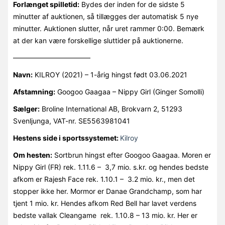
Forlænget spilletid:
Bydes der inden for de sidste 5
minutter af auktionen, så tillægges der automatisk 5 nye
minutter. Auktionen slutter, når uret rammer 0:00. Bemærk
at der kan være forskellige sluttider på auktionerne.
———————————
Navn:
KILROY (2021) – 1-årig hingst født 03.06.2021
Afstamning:
Googoo Gaagaa – Nippy Girl (Ginger Somolli)
Sælger:
Broline International AB, Brokvarn 2, 51293
Svenljunga, VAT-nr. SE5563981041
Hestens side i sportssystemet:
Kilroy
Om hesten:
Sortbrun hingst efter Googoo Gaagaa. Moren er
Nippy Girl (FR) rek. 1.11.6 – 3,7 mio. s.kr. og hendes bedste
afkom er Rajesh Face rek. 1.10.1 – 3.2 mio. kr., men det
stopper ikke her. Mormor er Danae Grandchamp, som har
tjent 1 mio. kr. Hendes afkom Red Bell har lavet verdens
bedste vallak Cleangame rek. 1.10.8 – 13 mio. kr. Her er