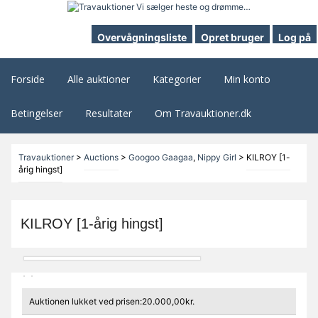
Overvågningsliste
Opret bruger
Log på
Forside
Alle auktioner
Kategorier
Min konto
Betingelser
Resultater
Om Travauktioner.dk
Travauktioner
>
Auctions
>
Googoo Gaagaa
,
Nippy Girl
>
KILROY [1-
årig hingst]
KILROY [1-årig hingst]
Auktionen lukket ved prisen:20.000,00kr.