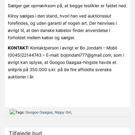
Sælger gør opmærksom på, at begge testikler er faldet ned.
Kilroy sælges i den stand, hvori han ved auktionsslut
forefindes, og uden garanti af nogen art. Der henvises i
øvrigt til, at den danske købelov finder anvendelse i
forholdet mellem køber og sælger.
KONTAKT:
Kontaktperson i øvrigt er Bo Jondahl – Mobil
(0045)22144743 – E-mail: bojondahl777@gmail.com, som i
øvrigt kan oplyse, at Googoo Gaagaa-hingste havde et
snitpris på 350.000 s.kr. på de fire afholdte svenske
auktioner i år.
Tags:
Googoo Gaagaa
,
Nippy Girl
,
Tilføjede bud