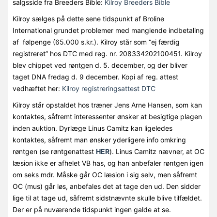
salgsside fra Breeders Bible:
Kilroy Breeders Bible
Kilroy sælges på dette sene tidspunkt af Broline
International grundet problemer med manglende indbetaling
af følpenge (65.000 s.kr.). Kilroy står som “ej færdig
registreret” hos DTC med reg. nr. 208334202100451. Kilroy
blev chippet ved røntgen d. 5. december, og der bliver
taget DNA fredag d. 9 december. Kopi af reg. attest
vedhæftet her:
Kilroy registreringsattest DTC
Kilroy står opstaldet hos træner Jens Arne Hansen, som kan
kontaktes, såfremt interessenter ønsker at besigtige plagen
inden auktion. Dyrlæge Linus Camitz kan ligeledes
kontaktes, såfremt man ønsker yderligere info omkring
røntgen (se røntgenattest
HER
). Linus Camitz nævner, at OC
læsion ikke er afhelet VB has, og han anbefaler røntgen igen
om seks mdr. Måske går OC læsion i sig selv, men såfremt
OC (mus) går løs, anbefales det at tage den ud. Den sidder
lige til at tage ud, såfremt sidstnævnte skulle blive tilfældet.
Der er på nuværende tidspunkt ingen galde at se.