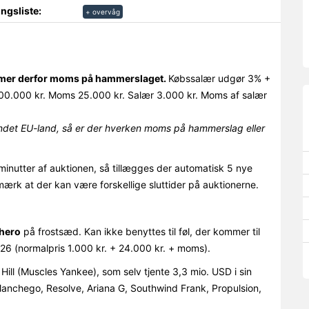
ngsliste:
+ overvåg
ommer derfor moms på hammerslaget.
Købssalær udgør 3% +
0.000 kr. Moms 25.000 kr. Salær 3.000 kr. Moms af salær
det EU-land, så er der hverken moms på hammerslag eller
minutter af auktionen, så tillægges der automatisk 5 nye
mærk at der kan være forskellige sluttider på auktionerne.
hero
på frostsæd. Kan ikke benyttes til føl, der kommer til
6 (normalpris 1.000 kr. + 24.000 kr. + moms).
ill (Muscles Yankee), som selv tjente 3,3 mio. USD i sin
 Manchego, Resolve, Ariana G, Southwind Frank, Propulsion,