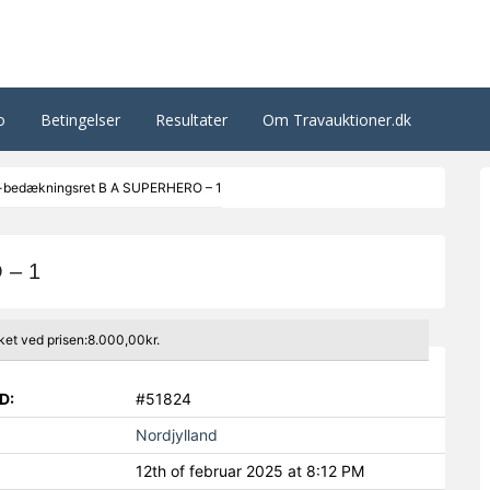
o
Betingelser
Resultater
Om Travauktioner.dk
-bedækningsret B A SUPERHERO – 1
 – 1
ket ved prisen:8.000,00kr.
D:
#51824
Nordjylland
12th of februar 2025 at 8:12 PM