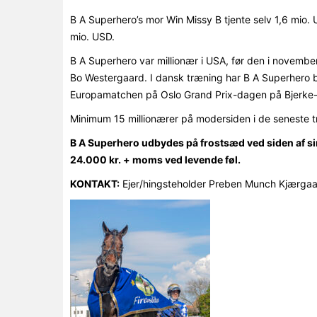
B A Superhero’s mor Win Missy B tjente selv 1,6 mio. USD
mio. USD.
B A Superhero var millionær i USA, før den i novembe
Bo Westergaard. I dansk træning har B A Superhero 
Europamatchen på Oslo Grand Prix-dagen på Bjerke-
Minimum 15 millionærer på modersiden i de seneste tr
B A Superhero udbydes på frostsæd ved siden af sin
24.000 kr. + moms ved levende føl.
KONTAKT:
Ejer/hingsteholder Preben Munch Kjærgaa