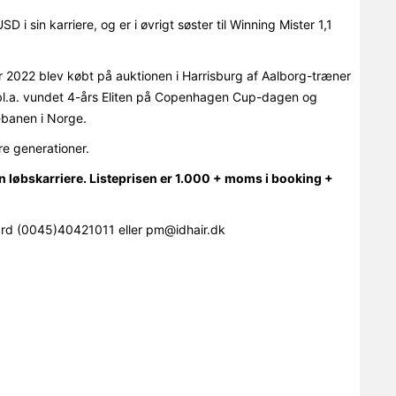
 i sin karriere, og er i øvrigt søster til Winning Mister 1,1
r 2022 blev købt på auktionen i Harrisburg af Aalborg-træner
bl.a. vundet 4-års Eliten på Copenhagen Cup-dagen og
banen i Norge.
e generationer.
 løbskarriere. Listeprisen er 1.000 + moms i booking +
rd (0045)40421011 eller pm@idhair.dk