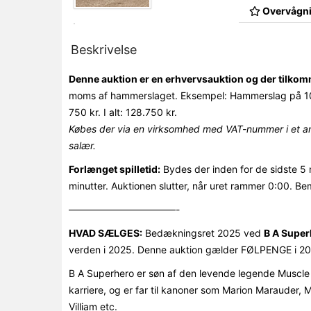
Overvågni
Beskrivelse
Denne auktion er en erhvervsauktion og der tilk
moms af hammerslaget. Eksempel: Hammerslag på 10
750 kr. I alt: 128.750 kr.
Købes der via en virksomhed med VAT-nummer i et an
salær.
Forlænget spilletid:
Bydes der inden for de sidste 5 
minutter. Auktionen slutter, når uret rammer 0:00. Be
———————————-
HVAD SÆLGES:
Bedækningsret 2025 ved
B A Super
verden i 2025. Denne auktion gælder FØLPENGE i 202
B A Superhero er søn af den levende legende Muscle H
karriere, og er far til kanoner som Marion Marauder,
Villiam etc.