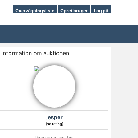
Overvågningsliste
Opret bruger
Log på
Information om auktionen
jesper
(no rating)
There is no user bio.