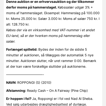
Denne auktion er en erhvervsauktion og der tilkommer
derfor moms på hammerslaget.
Købssalær udgør 3% +
moms af hammerslaget. Eksempel: Hammerslag på 100.000
kr. Moms 25.000 kr. Salær 3.000 kr. Moms af salær 750 kr. I
alt: 128.750 kr.
Købes der via en virksomhed med VAT-nummer i et andet
EU-land, så er der hverken moms på hammerslag eller
salær.
Forlænget spilletid:
Bydes der inden for de sidste 5
minutter af auktionen, så tillægges der automatisk 5 nye
minutter. Auktionen slutter, når uret rammer 0:00. Bemærk
at der kan være forskellige sluttider på auktionerne.
———————————-
NAVN:
ROPPONGI (S) (2010)
Afstamning:
Ready Cash – On A Fairway (Pine Chip)
Er hoppen i fol?
Ja, Roppongi er i fol ved Nad Al Sheba.
Ved salg udarbejdes drægtighedsattest af dyrlæge.