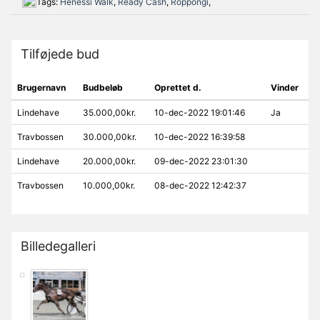
Tags:
Henessi Walk
,
Ready Cash
,
Roppongi
,
Tilføjede bud
Brugernavn
Budbeløb
Oprettet d.
Vinder
Lindehave
35.000,00kr.
10-dec-2022 19:01:46
Ja
Travbossen
30.000,00kr.
10-dec-2022 16:39:58
Lindehave
20.000,00kr.
09-dec-2022 23:01:30
Travbossen
10.000,00kr.
08-dec-2022 12:42:37
Billedegalleri