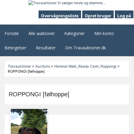
Overvågningsliste
Opret bruger
Log på
Forside
Alle auktioner
Kategorier
Min konto
Betingelser
Resultater
Om Travauktioner.dk
Travauktioner
>
Auctions
>
Henessi Walk
,
Ready Cash
,
Roppongi
>
ROPPONGI [følhoppe]
ROPPONGI [følhoppe]