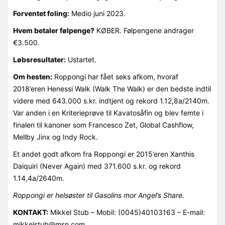
Forventet foling:
Medio juni 2023.
Hvem betaler følpenge?
KØBER. Følpengene andrager
€3.500.
Løbsresultater:
Ustartet.
Om hesten:
Roppongi har fået seks afkom, hvoraf
2018’eren Henessi Walk (Walk The Walk) er den bedste indtil
videre med 643.000 s.kr. indtjent og rekord 1.12,8a/2140m.
Var anden i en Kriterieprøve til Kavatosåfin og blev femte i
finalen til kanoner som Francesco Zet, Global Cashflow,
Mellby Jinx og Indy Rock.
Et andet godt afkom fra Roppongi er 2015’eren Xanthis
Daiquiri (Never Again) med 371.600 s.kr. og rekord
1.14,4a/2640m.
Roppongi er helsøster til Gasolins mor Angel’s Share.
KONTAKT:
Mikkel Stub – Mobil: (0045)40103163 – E-mail:
mikkelstub@msn.com