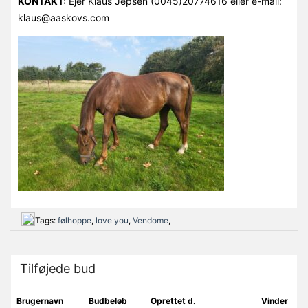
KONTAKT:
Ejer Klaus Jepsen (0045)20774616 eller e-mail:
klaus@aaskovs.com
Tags:
følhoppe
,
love you
,
Vendome
,
Tilføjede bud
Brugernavn
Budbeløb
Oprettet d.
Vinder