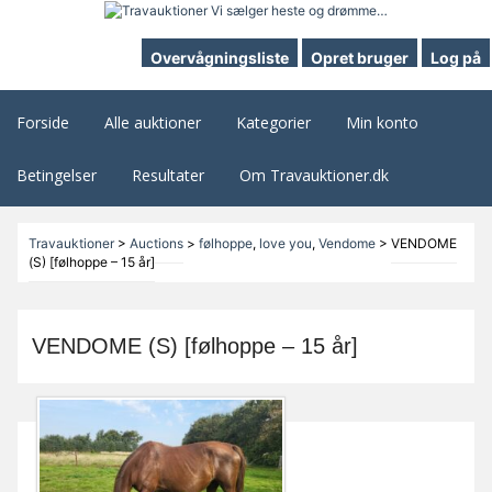
Overvågningsliste
Opret bruger
Log på
Forside
Alle auktioner
Kategorier
Min konto
Betingelser
Resultater
Om Travauktioner.dk
Travauktioner
>
Auctions
>
følhoppe
,
love you
,
Vendome
>
VENDOME
(S) [følhoppe – 15 år]
VENDOME (S) [følhoppe – 15 år]