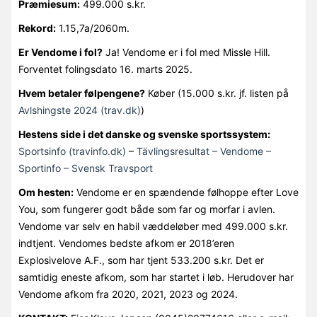
Præmiesum:
499.000 s.kr.
Rekord:
1.15,7a/2060m.
Er Vendome i fol?
Ja! Vendome er i fol med Missle Hill.
Forventet folingsdato 16. marts 2025.
Hvem betaler følpengene?
Køber (15.000 s.kr. jf. listen på
Avlshingste 2024 (trav.dk)
)
Hestens side i det danske og svenske sportssystem:
Sportsinfo (travinfo.dk)
–
Tävlingsresultat – Vendome –
Sportinfo – Svensk Travsport
Om hesten:
Vendome er en spændende følhoppe efter Love
You, som fungerer godt både som far og morfar i avlen.
Vendome var selv en habil væddeløber med 499.000 s.kr.
indtjent. Vendomes bedste afkom er 2018’eren
Explosivelove A.F., som har tjent 533.200 s.kr. Det er
samtidig eneste afkom, som har startet i løb. Herudover har
Vendome afkom fra 2020, 2021, 2023 og 2024.