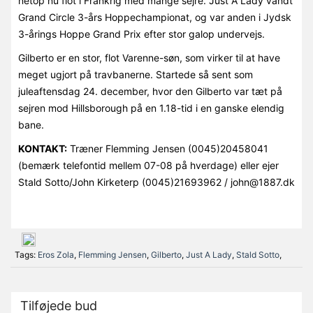
netop nu flot i Frankrig med mange sejre. Just A Lady vandt
Grand Circle 3-års Hoppechampionat, og var anden i Jydsk
3-årings Hoppe Grand Prix efter stor galop undervejs.
Gilberto er en stor, flot Varenne-søn, som virker til at have
meget ugjort på travbanerne. Startede så sent som
juleaftensdag 24. december, hvor den Gilberto var tæt på
sejren mod Hillsborough på en 1.18-tid i en ganske elendig
bane.
KONTAKT:
Træner Flemming Jensen (0045)20458041
(bemærk telefontid mellem 07-08 på hverdage) eller ejer
Stald Sotto/John Kirketerp (0045)21693962 / john@1887.dk
Tags:
Eros Zola
,
Flemming Jensen
,
Gilberto
,
Just A Lady
,
Stald Sotto
,
Tilføjede bud