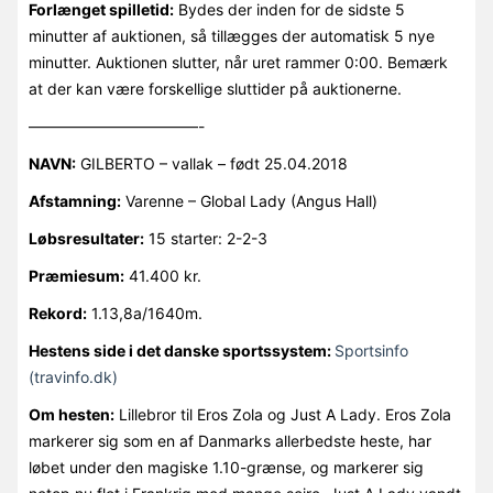
Forlænget spilletid:
Bydes der inden for de sidste 5
minutter af auktionen, så tillægges der automatisk 5 nye
minutter. Auktionen slutter, når uret rammer 0:00. Bemærk
at der kan være forskellige sluttider på auktionerne.
———————————-
NAVN:
GILBERTO – vallak – født 25.04.2018
Afstamning:
Varenne – Global Lady (Angus Hall)
Løbsresultater:
15 starter: 2-2-3
Præmiesum:
41.400 kr.
Rekord:
1.13,8a/1640m.
Hestens side i det danske sportssystem:
Sportsinfo
(travinfo.dk)
Om hesten:
Lillebror til Eros Zola og Just A Lady. Eros Zola
markerer sig som en af Danmarks allerbedste heste, har
løbet under den magiske 1.10-grænse, og markerer sig