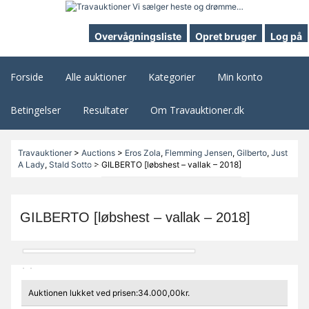
Overvågningsliste
Opret bruger
Log på
Forside
Alle auktioner
Kategorier
Min konto
Betingelser
Resultater
Om Travauktioner.dk
Travauktioner
>
Auctions
>
Eros Zola
,
Flemming Jensen
,
Gilberto
,
Just
A Lady
,
Stald Sotto
>
GILBERTO [løbshest – vallak – 2018]
GILBERTO [løbshest – vallak – 2018]
Auktionen lukket ved prisen:34.000,00kr.