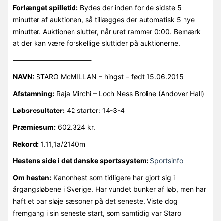
Forlænget spilletid:
Bydes der inden for de sidste 5
minutter af auktionen, så tillægges der automatisk 5 nye
minutter. Auktionen slutter, når uret rammer 0:00. Bemærk
at der kan være forskellige sluttider på auktionerne.
———————————-
NAVN:
STARO McMILLAN – hingst – født 15.06.2015
Afstamning:
Raja Mirchi – Loch Ness Broline (Andover Hall)
Løbsresultater:
42 starter: 14-3-4
Præmiesum:
602.324 kr.
Rekord:
1.11,1a/2140m
Hestens side i det danske sportssystem:
Sportsinfo
Om hesten:
Kanonhest som tidligere har gjort sig i
årgangsløbene i Sverige. Har vundet bunker af løb, men har
haft et par sløje sæsoner på det seneste. Viste dog
fremgang i sin seneste start, som samtidig var Staro