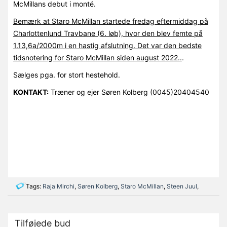
McMillans debut i monté.
Bemærk at Staro McMillan startede fredag eftermiddag på
Charlottenlund Travbane (6. løb), hvor den blev femte på
1.13,6a/2000m i en hastig afslutning. Det var den bedste
tidsnotering for Staro McMillan siden august 2022..
.
Sælges pga. for stort hestehold.
KONTAKT:
Træner og ejer Søren Kolberg (0045)20404540
Tags:
Raja Mirchi
,
Søren Kolberg
,
Staro McMillan
,
Steen Juul
,
Tilføjede bud