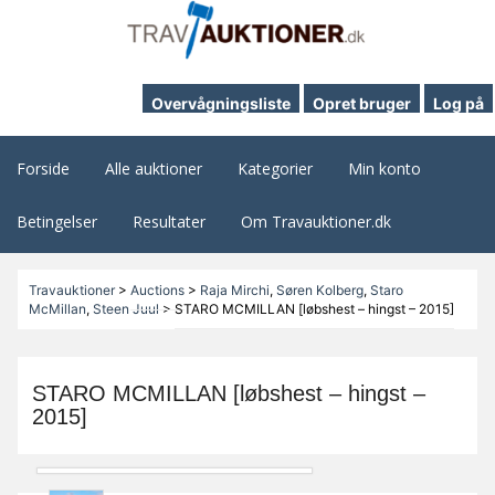
Overvågningsliste
Opret bruger
Log på
Forside
Alle auktioner
Kategorier
Min konto
Betingelser
Resultater
Om Travauktioner.dk
Travauktioner
>
Auctions
>
Raja Mirchi
,
Søren Kolberg
,
Staro
McMillan
,
Steen Juul
>
STARO MCMILLAN [løbshest – hingst – 2015]
STARO MCMILLAN [løbshest – hingst –
2015]