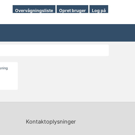
Overvågningsliste
Opret bruger
Log på
isning
Kontaktoplysninger