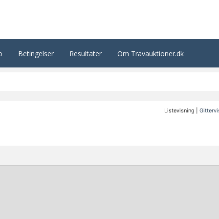
o
Betingelser
Resultater
Om Travauktioner.dk
Listevisning |
Gitterv