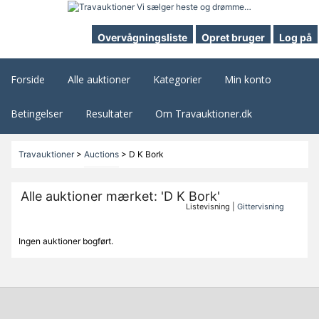
Overvågningsliste
Opret bruger
Log på
Forside
Alle auktioner
Kategorier
Min konto
Betingelser
Resultater
Om Travauktioner.dk
Travauktioner
>
Auctions
>
D K Bork
Alle auktioner mærket: 'D K Bork'
Listevisning |
Gittervisning
Ingen auktioner bogført.