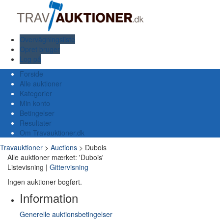
Overvågningsliste
Opret bruger
Log på
Forside
Alle auktioner
Kategorier
Min konto
Betingelser
Resultater
Om Travauktioner.dk
Travauktioner
>
Auctions
>
Dubois
Alle auktioner mærket: 'Dubois'
Listevisning |
Gittervisning
Ingen auktioner bogført.
Information
Generelle auktionsbetingelser