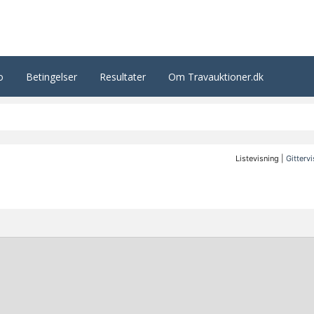
o
Betingelser
Resultater
Om Travauktioner.dk
Listevisning |
Gitterv