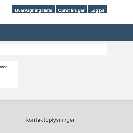
Overvågningsliste
Opret bruger
Log på
isning
Kontaktoplysninger