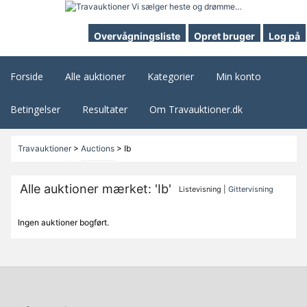
Overvågningsliste
Opret bruger
Log på
Forside
Alle auktioner
Kategorier
Min konto
Betingelser
Resultater
Om Travauktioner.dk
Travauktioner
>
Auctions
>
Ib
Alle auktioner mærket: 'Ib'
Listevisning |
Gittervisning
Ingen auktioner bogført.