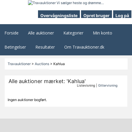
Overvågningsliste
Opret bruger
Log på
Forside
Alle auktioner
Kategorier
Min konto
Betingelser
Resultater
Om Travauktioner.dk
Travauktioner
>
Auctions
>
Kahlua
Alle auktioner mærket: 'Kahlua'
Listevisning |
Gittervisning
Ingen auktioner bogført.