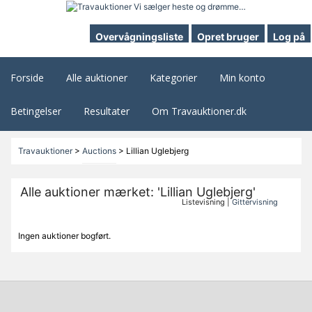
Overvågningsliste
Opret bruger
Log på
Forside
Alle auktioner
Kategorier
Min konto
Betingelser
Resultater
Om Travauktioner.dk
Travauktioner
>
Auctions
>
Lillian Uglebjerg
Alle auktioner mærket: 'Lillian Uglebjerg'
Listevisning |
Gittervisning
Ingen auktioner bogført.