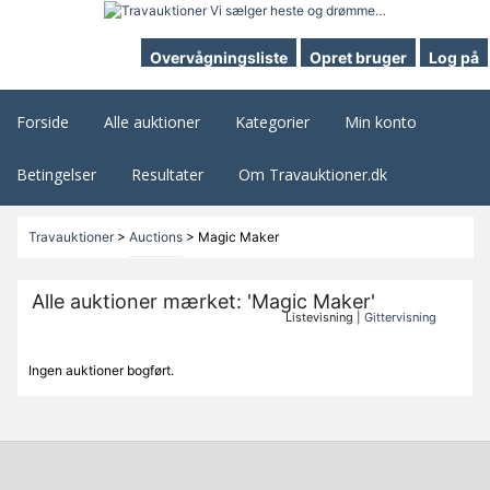
Overvågningsliste
Opret bruger
Log på
Forside
Alle auktioner
Kategorier
Min konto
Betingelser
Resultater
Om Travauktioner.dk
Travauktioner
>
Auctions
>
Magic Maker
Alle auktioner mærket: 'Magic Maker'
Listevisning |
Gittervisning
Ingen auktioner bogført.