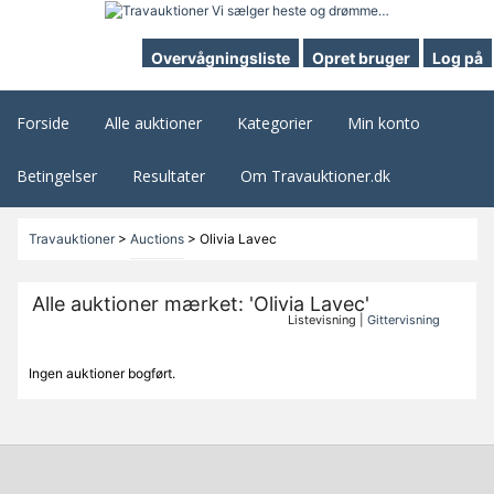
Overvågningsliste
Opret bruger
Log på
Forside
Alle auktioner
Kategorier
Min konto
Betingelser
Resultater
Om Travauktioner.dk
Travauktioner
>
Auctions
>
Olivia Lavec
Alle auktioner mærket: 'Olivia Lavec'
Listevisning |
Gittervisning
Ingen auktioner bogført.