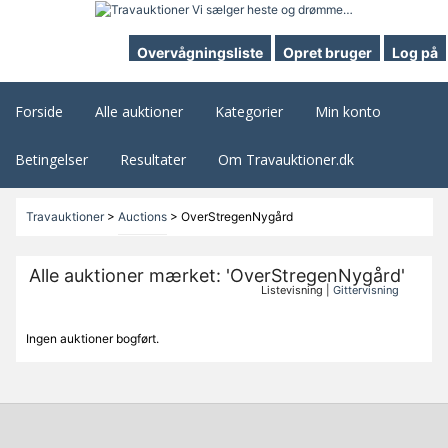
Overvågningsliste
Opret bruger
Log på
Forside
Alle auktioner
Kategorier
Min konto
Betingelser
Resultater
Om Travauktioner.dk
Travauktioner
>
Auctions
>
OverStregenNygård
Alle auktioner mærket: 'OverStregenNygård'
Listevisning |
Gittervisning
Ingen auktioner bogført.