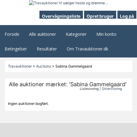
Overvågningsliste
Opret bruger
Log på
Forside
Alle auktioner
Kategorier
Min konto
Betingelser
Resultater
Om Travauktioner.dk
Travauktioner
>
Auctions
>
Sabina Gammelgaard
Alle auktioner mærket: 'Sabina Gammelgaard'
Listevisning |
Gittervisning
Ingen auktioner bogført.