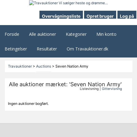
Overvågningsliste
Opret bruger
Log på
Forside
Alle auktioner
Kategorier
Min konto
Betingelser
Resultater
Om Travauktioner.dk
Travauktioner
>
Auctions
>
Seven Nation Army
Alle auktioner mærket: 'Seven Nation Army'
Listevisning |
Gittervisning
Ingen auktioner bogført.