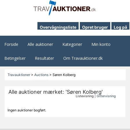
Overvågningsliste
Opret bruger
Log på
Forside
Alle auktioner
Kategorier
Min konto
Betingelser
Resultater
Om Travauktioner.dk
Travauktioner
>
Auctions
>
Søren Kolberg
Alle auktioner mærket: 'Søren Kolberg'
Listevisning |
Gittervisning
Ingen auktioner bogført.