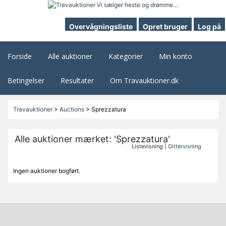
Overvågningsliste
Opret bruger
Log på
Forside
Alle auktioner
Kategorier
Min konto
Betingelser
Resultater
Om Travauktioner.dk
Travauktioner
>
Auctions
>
Sprezzatura
Alle auktioner mærket: 'Sprezzatura'
Listevisning |
Gittervisning
Ingen auktioner bogført.