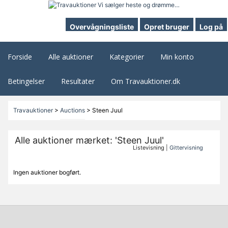
Overvågningsliste
Opret bruger
Log på
Forside
Alle auktioner
Kategorier
Min konto
Betingelser
Resultater
Om Travauktioner.dk
Travauktioner
>
Auctions
>
Steen Juul
Alle auktioner mærket: 'Steen Juul'
Listevisning |
Gittervisning
Ingen auktioner bogført.