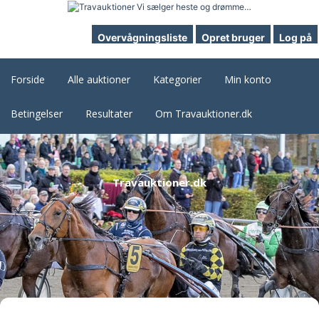
Overvågningsliste
Opret bruger
Log på
Forside
Alle auktioner
Kategorier
Min konto
Betingelser
Resultater
Om Travauktioner.dk
Travauktioner.dk