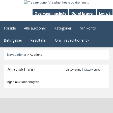
Overvågningsliste
Opret bruger
Log på
Forside
Alle auktioner
Kategorier
Min konto
Betingelser
Resultater
Om Travauktioner.dk
Travauktioner
>
Auctions
Alle auktioner
Listevisning |
Gittervisning
Ingen auktioner bogført.