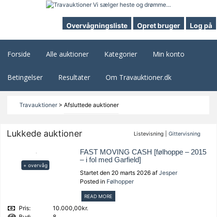
Overvågningsliste
Opret bruger
Log på
Forside
Alle auktioner
Kategorier
Min konto
Betingelser
Resultater
Om Travauktioner.dk
Travauktioner
>
Afsluttede auktioner
Lukkede auktioner
Listevisning |
Gittervisning
FAST MOVING CASH [følhoppe – 2015
– i fol med Garfield]
+ overvåg
Startet den 20 marts 2026 af
Jesper
Posted in
Følhopper
READ MORE
Pris:
10.000,00kr.
Bud:
8