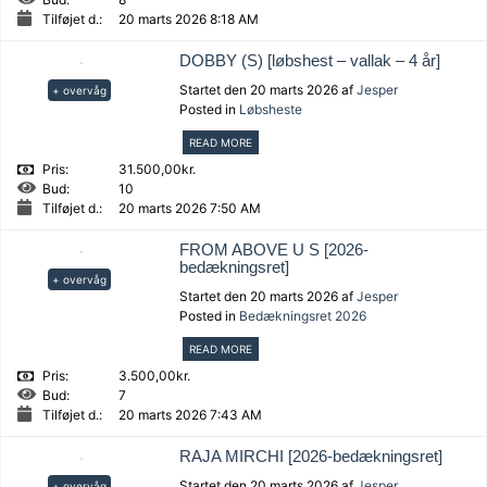
Tilføjet d.:
20 marts 2026 8:18 AM
DOBBY (S) [løbshest – vallak – 4 år]
Startet den 20 marts 2026 af
Jesper
+ overvåg
Posted in
Løbsheste
READ MORE
Pris:
31.500,00kr.
Bud:
10
Tilføjet d.:
20 marts 2026 7:50 AM
FROM ABOVE U S [2026-
bedækningsret]
+ overvåg
Startet den 20 marts 2026 af
Jesper
Posted in
Bedækningsret 2026
READ MORE
Pris:
3.500,00kr.
Bud:
7
Tilføjet d.:
20 marts 2026 7:43 AM
RAJA MIRCHI [2026-bedækningsret]
Startet den 20 marts 2026 af
Jesper
+ overvåg