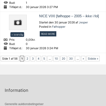
Bud:
1
Tilføjet d.:
30 januar 2026 3:27 PM
NICE VIXI [følhoppe – 2005 – ikke i fol]
Startet den 30 januar 2026 af
Jesper
Posted in
Følhopper
READ MORE
+ overvåg
Pris:
0,00kr.
Bud:
0
Tilføjet d.:
30 januar 2026 3:24 PM
Side 1 af 56
1
2
3
4
5
...
10
20
30
...
»
Sidste »
Information
Generelle auktionsbetingelser