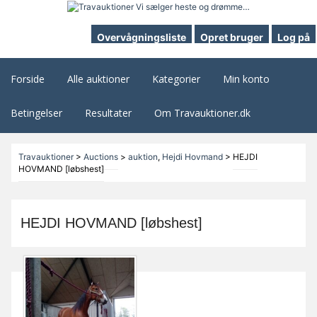
Overvågningsliste
Opret bruger
Log på
Forside
Alle auktioner
Kategorier
Min konto
Betingelser
Resultater
Om Travauktioner.dk
Travauktioner
>
Auctions
>
auktion
,
Hejdi Hovmand
>
HEJDI
HOVMAND [løbshest]
HEJDI HOVMAND [løbshest]