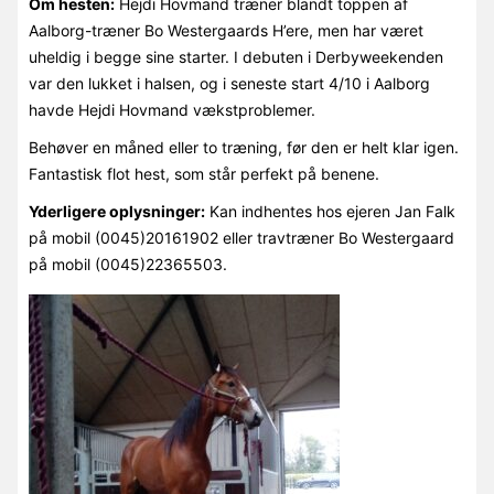
Om hesten:
Hejdi Hovmand træner blandt toppen af
Aalborg-træner Bo Westergaards H’ere, men har været
uheldig i begge sine starter. I debuten i Derbyweekenden
var den lukket i halsen, og i seneste start 4/10 i Aalborg
havde Hejdi Hovmand vækstproblemer.
Behøver en måned eller to træning, før den er helt klar igen.
Fantastisk flot hest, som står perfekt på benene.
Yderligere oplysninger:
Kan indhentes hos ejeren Jan Falk
på mobil (0045)20161902 eller travtræner Bo Westergaard
på mobil (0045)22365503.