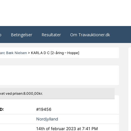
o
Betingelser
Resultater
Om Travauktioner.dk
arc Bæk Nielsen
>
KARLA D C [2-åring – Hoppe]
ket ved prisen:8.000,00kr.
D:
#19456
Nordjylland
14th of februar 2023 at 7:41 PM