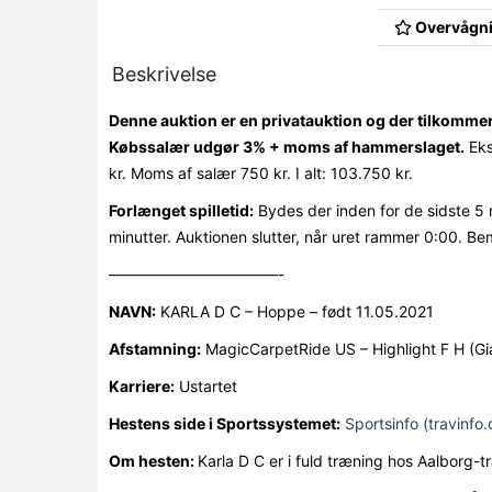
Overvågni
Beskrivelse
Denne auktion er en privatauktion og der tilkomme
Købssalær udgør 3% + moms af hammerslaget.
Eks
kr. Moms af salær 750 kr. I alt: 103.750 kr.
Forlænget spilletid:
Bydes der inden for de sidste 5 
minutter. Auktionen slutter, når uret rammer 0:00. Be
———————————-
NAVN:
KARLA D C – Hoppe – født 11.05.2021
Afstamning:
MagicCarpetRide US – Highlight F H (Gia
Karriere:
Ustartet
Hestens side i Sportssystemet:
Sportsinfo (travinfo.
Om hesten:
Karla D C er i fuld træning hos Aalborg