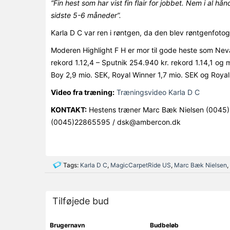
“Fin hest som har vist fin flair for jobbet. Nem i al h
sidste 5-6 måneder”.
Karla D C var ren i røntgen, da den blev røntgenfotog
Moderen Highlight F H er mor til gode heste som Neva
rekord 1.12,4 – Sputnik 254.940 kr. rekord 1.14,1 og m
Boy 2,9 mio. SEK, Royal Winner 1,7 mio. SEK og Roya
Video fra træning:
Træningsvideo Karla D C
KONTAKT:
Hestens træner Marc Bæk Nielsen (0045)2
(0045)22865595 / dsk@ambercon.dk
Tags:
Karla D C
,
MagicCarpetRide US
,
Marc Bæk Nielsen
,
Tilføjede bud
Brugernavn
Budbeløb