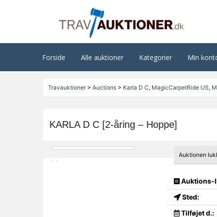
Forside
Alle auktioner
Kategorier
Min kont
Travauktioner
>
Auctions
>
Karla D C
,
MagicCarpetRide US
,
M
KARLA D C [2-åring – Hoppe]
Auktionen luk
Auktions-I
Sted:
Tilføjet d.: