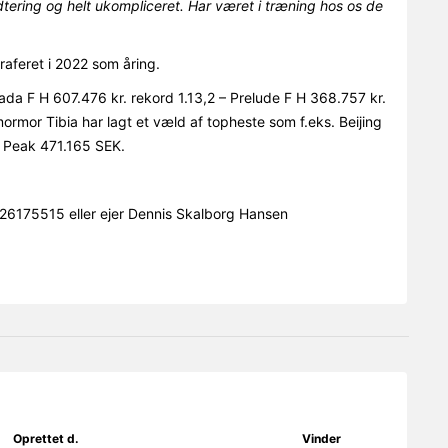
åndtering og helt ukompliceret. Har været i træning hos os de
raferet i 2022 som åring.
da F H 607.476 kr. rekord 1.13,2 – Prelude F H 368.757 kr.
ormor Tibia har lagt et væld af topheste som f.eks. Beijing
l Peak 471.165 SEK.
6175515 eller ejer Dennis Skalborg Hansen
Oprettet d.
Vinder