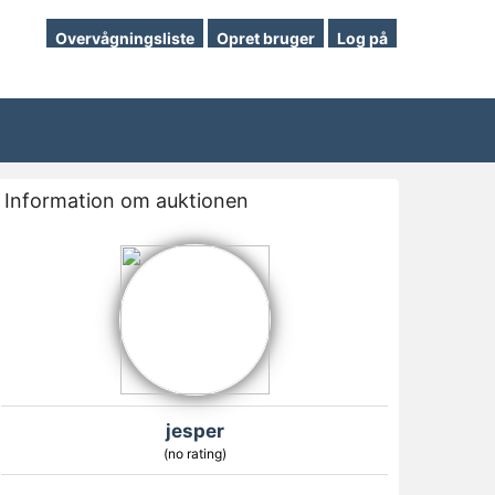
Overvågningsliste
Opret bruger
Log på
Information om auktionen
jesper
(no rating)