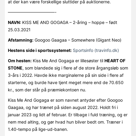
at der kan være forskellige sluttider på auktionerne.
———————————-
NAVN:
KISS ME AND GOGAGA – 2-åring – hoppe – født
25.03.2021
Afstamning:
Googoo Gaagaa – Somewhere (Gigant Neo)
Hestens side i sportssystemet:
Sportsinfo (travinfo.dk)
Om hesten:
Kiss Me And Gogaga er lillesøster til
HEART OF
STONE
, som blandede sig i flere af de store årgangsløb som
3-års i 2022. Havde ikke marginalerne på sin side i flere af
starterne, og burde have tjent meget mere end de 70.650
kr., som der står på præmiekontoen nu.
Kiss Me And Gogaga er som navnet antyder efter Googoo
Gaagaa, og har trænet på siden august 2022. Holdt fri i
januar 2023 og lidt af februar. Er tilbage i fuld træning, og er
nem med alting, og gør hvad hun bliver bedt om. Træner i
1.40-tempo på lige-ud-banen.