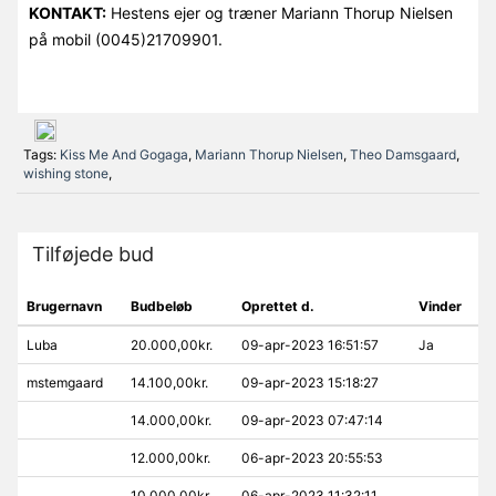
KONTAKT:
Hestens ejer og træner Mariann Thorup Nielsen
på mobil (0045)21709901.
Tags:
Kiss Me And Gogaga
,
Mariann Thorup Nielsen
,
Theo Damsgaard
,
wishing stone
,
Tilføjede bud
Brugernavn
Budbeløb
Oprettet d.
Vinder
Luba
20.000,00kr.
09-apr-2023 16:51:57
Ja
mstemgaard
14.100,00kr.
09-apr-2023 15:18:27
14.000,00kr.
09-apr-2023 07:47:14
12.000,00kr.
06-apr-2023 20:55:53
10.000,00kr.
06-apr-2023 11:32:11