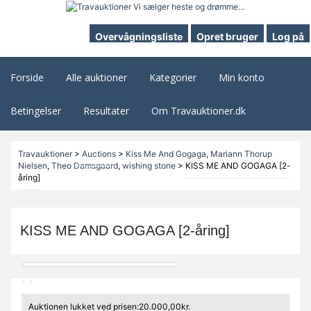
Overvågningsliste
Opret bruger
Log på
Forside
Alle auktioner
Kategorier
Min konto
Betingelser
Resultater
Om Travauktioner.dk
Travauktioner
>
Auctions
>
Kiss Me And Gogaga
,
Mariann Thorup
Nielsen
,
Theo Damsgaard
,
wishing stone
>
KISS ME AND GOGAGA [2-
åring]
KISS ME AND GOGAGA [2-åring]
Auktionen lukket ved prisen:20.000,00kr.