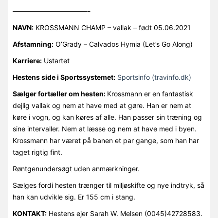
———————————-
NAVN:
KROSSMANN CHAMP – vallak – født 05.06.2021
Afstamning:
O’Grady – Calvados Hymia (Let’s Go Along)
Karriere:
Ustartet
Hestens side i Sportssystemet:
Sportsinfo (travinfo.dk)
Sælger fortæller om hesten:
Krossmann er en fantastisk
dejlig vallak og nem at have med at gøre. Han er nem at
køre i vogn, og kan køres af alle. Han passer sin træning og
sine intervaller. Nem at læsse og nem at have med i byen.
Krossmann har været på banen et par gange, som han har
taget rigtig fint.
Røntgenundersøgt uden anmærkninger.
Sælges fordi hesten trænger til miljøskifte og nye indtryk, så
han kan udvikle sig. Er 155 cm i stang.
KONTAKT:
Hestens ejer Sarah W. Melsen (0045)42728583.