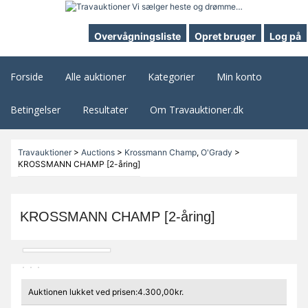
Overvågningsliste
Opret bruger
Log på
Forside
Alle auktioner
Kategorier
Min konto
Betingelser
Resultater
Om Travauktioner.dk
Travauktioner
>
Auctions
>
Krossmann Champ
,
O'Grady
>
KROSSMANN CHAMP [2-åring]
KROSSMANN CHAMP [2-åring]
Auktionen lukket ved prisen:4.300,00kr.