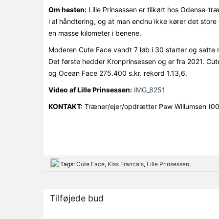
Om hesten:
Lille Prinsessen er tilkørt hos Odense-tr
i al håndtering, og at man endnu ikke kører det stor
en masse kilometer i benene.
Moderen Cute Face vandt 7 løb i 30 starter og satte r
Det første hedder Kronprinsessen og er fra 2021. Cute 
og Ocean Face 275.400 s.kr. rekord 1.13,6.
Video af Lille Prinsessen:
IMG_8251
KONTAKT:
Træner/ejer/opdrætter Paw Willumsen (
Tags:
Cute Face
,
Kiss Francais
,
Lille Prinsessen
,
Tilføjede bud