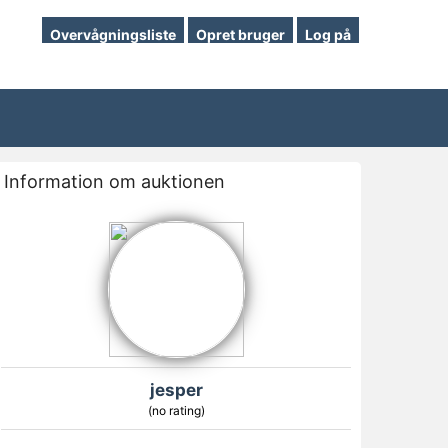
Overvågningsliste
Opret bruger
Log på
Information om auktionen
jesper
(no rating)