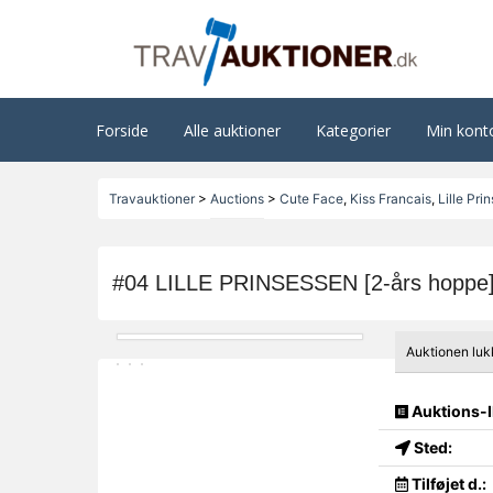
Forside
Alle auktioner
Kategorier
Min kont
Travauktioner
>
Auctions
>
Cute Face
,
Kiss Francais
,
Lille Pri
#04 LILLE PRINSESSEN [2-års hoppe
Auktionen luk
Auktions-I
Sted:
Tilføjet d.: