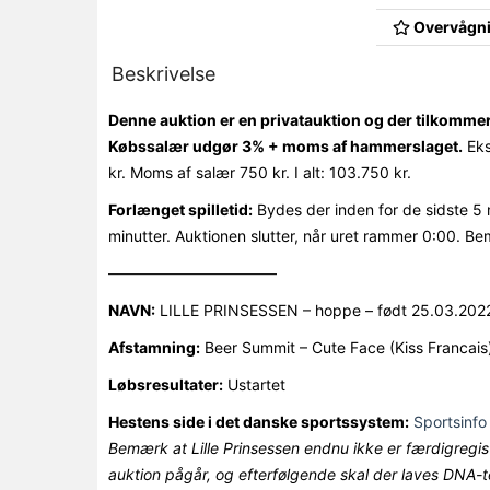
Overvågni
Beskrivelse
Denne auktion er en privatauktion og der tilkomme
Købssalær udgør 3% + moms af hammerslaget.
Eks
kr. Moms af salær 750 kr. I alt: 103.750 kr.
Forlænget spilletid:
Bydes der inden for de sidste 5 
minutter. Auktionen slutter, når uret rammer 0:00. Be
———————————
NAVN:
LILLE PRINSESSEN – hoppe – født 25.03.202
Afstamning:
Beer Summit – Cute Face (Kiss Francais
Løbsresultater:
Ustartet
Hestens side i det danske sportssystem:
Sportsinfo 
Bemærk at Lille Prinsessen endnu ikke er færdigregi
auktion pågår, og efterfølgende skal der laves DNA-