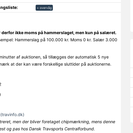
ngsliste:
+ overvåg
r derfor ikke moms på hammerslaget, men kun på salæret.
empel: Hammerslag på 100.000 kr. Moms 0 kr. Salær 3.000
minutter af auktionen, så tillægges der automatisk 5 nye
mærk at der kan være forskellige sluttider på auktionerne.
2
)
(travinfo.dk)
streret, men der bliver foretaget chipmærkning, mens denne
test og pas hos Dansk Travsports Centralforbund.