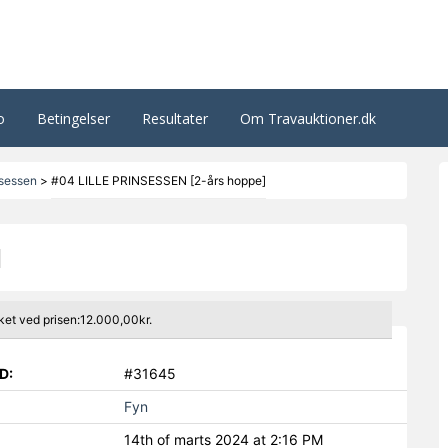
o
Betingelser
Resultater
Om Travauktioner.dk
nsessen
>
#04 LILLE PRINSESSEN [2-års hoppe]
]
ket ved prisen:12.000,00kr.
D:
#31645
Fyn
14th of marts 2024 at 2:16 PM