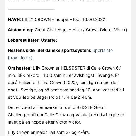
———————————
NAVN:
LILLY CROWN – hoppe – født 16.06.2022
Afstamning:
Great Challenger – Hillary Crown (Victor Victor)
Løbsresultater:
Ustartet
Hestens side i det danske sportssystem:
Sportsinfo
(travinfo.dk)
Om hesten:
Lilly Crown er HELSØSTER til Calle Crown 6,1
mio. SEK rekord 1.10,0 som nu er avlshingst i Sverige. Er
også helsøster til Ina Crown (2020), som lige nu gør det
godt i Sverige, og så sent som onsdag 10. april var tredje i
et V86-løb på Jägersro på 1.14,6a/2140m.
Det er værd at bemærke, at de to BEDSTE Great
Challenger-afkom Calle Crown og Valokaja Hindø begge er
lavet på en hoppe efter Victor Victor.
Lilly Crown er meldt i alt som 3- og 4-års.