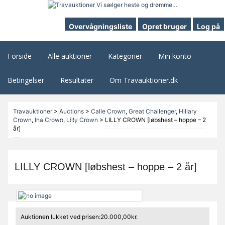
Overvågningsliste
Opret bruger
Log på
Forside
Alle auktioner
Kategorier
Min konto
Betingelser
Resultater
Om Travauktioner.dk
Travauktioner
>
Auctions
>
Calle Crown
,
Great Challenger
,
Hillary
Crown
,
Ina Crown
,
Lilly Crown
>
LILLY CROWN [løbshest – hoppe – 2
år]
LILLY CROWN [løbshest – hoppe – 2 år]
Auktionen lukket ved prisen:20.000,00kr.