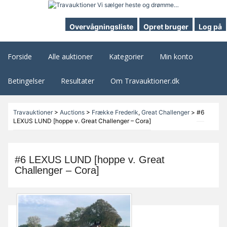
Overvågningsliste
Opret bruger
Log på
Forside
Alle auktioner
Kategorier
Min konto
Betingelser
Resultater
Om Travauktioner.dk
Travauktioner
>
Auctions
>
Frække Frederik
,
Great Challenger
>
#6
LEXUS LUND [hoppe v. Great Challenger – Cora]
#6 LEXUS LUND [hoppe v. Great
Challenger – Cora]