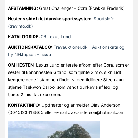
AFSTAMNING:
Great Challenger – Cora (Frække Frederik)
Hestens side i det danske sportssystem
:
Sportsinfo
(travinfo.dk)
KATALOGSIDE:
06 Lexus Lund
AUKTIONSKATALOG:
Travauktioner.dk – Auktionskatalog
by NHJepsen – Issuu
OM HESTEN:
Lexus Lund er første afkom efter Cora, som er
søster til kanonhesten Gitano, som tjente 2 mio. s.kr. Lidt
længere nede i stammen finder vi den tidligere Steen Juul-
stjerne Taekwon Garbo, som vandt bunkevis af løb, og
tjente 2 mio. kr. i karrieren.
KONTAKTINFO:
Opdrætter og anmelder Olav Anderson
(0045)23418865 eller e-mail olav.anderson@hotmail.com