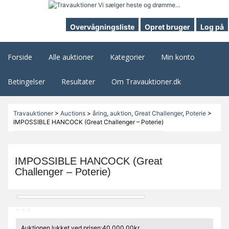
Overvågningsliste
Opret bruger
Log på
Forside
Alle auktioner
Kategorier
Min konto
Betingelser
Resultater
Om Travauktioner.dk
Travauktioner
>
Auctions
>
åring
,
auktion
,
Great Challenger
,
Poterie
>
IMPOSSIBLE HANCOCK (Great Challenger – Poterie)
IMPOSSIBLE HANCOCK (Great
Challenger – Poterie)
Auktionen lukket ved prisen:40.000,00kr.