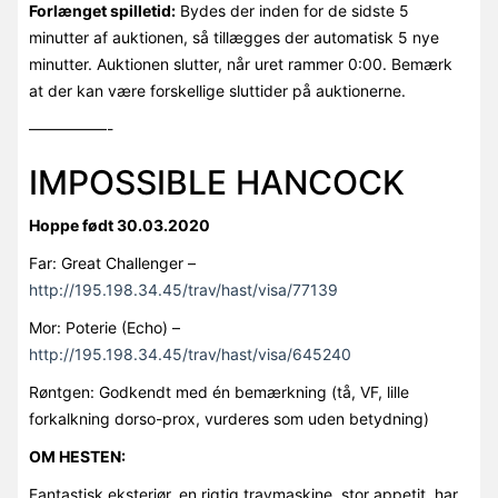
Forlænget spilletid:
Bydes der inden for de sidste 5
minutter af auktionen, så tillægges der automatisk 5 nye
minutter. Auktionen slutter, når uret rammer 0:00. Bemærk
at der kan være forskellige sluttider på auktionerne.
—————-
IMPOSSIBLE HANCOCK
Hoppe født 30.03.2020
Far: Great Challenger –
http://195.198.34.45/trav/hast/visa/77139
Mor: Poterie (Echo) –
http://195.198.34.45/trav/hast/visa/645240
Røntgen: Godkendt med én bemærkning (tå, VF, lille
forkalkning dorso-prox, vurderes som uden betydning)
OM HESTEN:
Fantastisk eksteriør, en rigtig travmaskine, stor appetit, har