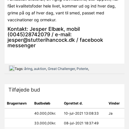
fået kvalitetsfoder hele livet, kommer ud og ind hver dag,
grime på og af hver dag, vant til smed, passet med
vaccinationer og ormekur.
Kontakt: Jesper Elbæk, mobil
(0045)28742079 / e-mail:
jesper@stutterihancock.dk / facebook
messenger
Tags:
åring
,
auktion
,
Great Challenger
,
Poterie
,
Tilføjede bud
Brugernavn
Budbeløb
Oprettet d.
Vinder
40.000,00kr.
10-jul-2021 13:08:33
Ja
33.000,00kr.
08-jul-2021 18:37:49