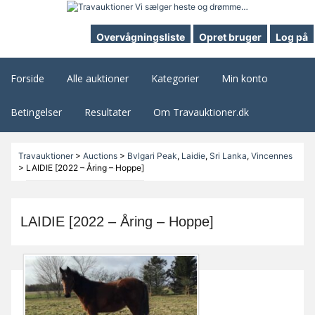
Overvågningsliste
Opret bruger
Log på
Forside
Alle auktioner
Kategorier
Min konto
Betingelser
Resultater
Om Travauktioner.dk
Travauktioner
>
Auctions
>
Bvlgari Peak
,
Laidie
,
Sri Lanka
,
Vincennes
>
LAIDIE [2022 – Åring – Hoppe]
LAIDIE [2022 – Åring – Hoppe]