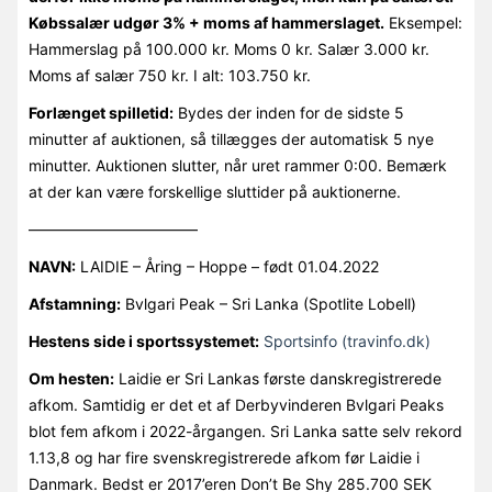
Købssalær udgør 3% + moms af hammerslaget.
Eksempel:
Hammerslag på 100.000 kr. Moms 0 kr. Salær 3.000 kr.
Moms af salær 750 kr. I alt: 103.750 kr.
Forlænget spilletid:
Bydes der inden for de sidste 5
minutter af auktionen, så tillægges der automatisk 5 nye
minutter. Auktionen slutter, når uret rammer 0:00. Bemærk
at der kan være forskellige sluttider på auktionerne.
———————————
NAVN:
LAIDIE – Åring – Hoppe – født 01.04.2022
Afstamning:
Bvlgari Peak – Sri Lanka (Spotlite Lobell)
Hestens side i sportssystemet:
Sportsinfo (travinfo.dk)
Om hesten:
Laidie er Sri Lankas første danskregistrerede
afkom. Samtidig er det et af Derbyvinderen Bvlgari Peaks
blot fem afkom i 2022-årgangen. Sri Lanka satte selv rekord
1.13,8 og har fire svenskregistrerede afkom før Laidie i
Danmark. Bedst er 2017’eren Don’t Be Shy 285.700 SEK