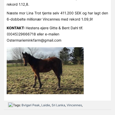
rekord 1.12,8.
Næste mor Lina Trot tjente selv 411.200 SEK og har lagt den
6-dobbelte millionær Vincennes med rekord 1.09,9!
KONTAKT:
Hestens ejere Gitte & Bent Dahl tlf.
(0045)29666718 eller e-mailen
Ostermarieminkfarm@gmail.com
Tags:
Bvlgari Peak
,
Laidie
,
Sri Lanka
,
Vincennes
,