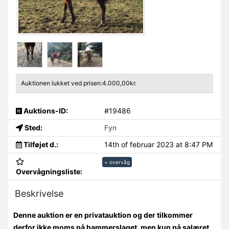
Auktionen lukket ved prisen:4.000,00kr.
Auktions-ID:
#19486
Sted:
Fyn
Tilføjet d.:
14th of februar 2023 at 8:47 PM
+ overvåg
Overvågningsliste:
Beskrivelse
Denne auktion er en privatauktion og der tilkommer
derfor ikke moms på hammerslaget, men kun på salæret.