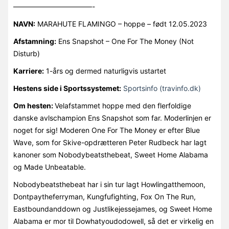
———————————-
NAVN:
MARAHUTE FLAMINGO – hoppe – født 12.05.2023
Afstamning:
Ens Snapshot – One For The Money (Not
Disturb)
Karriere:
1-års og dermed naturligvis ustartet
Hestens side i Sportssystemet:
Sportsinfo (travinfo.dk)
Om hesten:
Velafstammet hoppe med den flerfoldige
danske avlschampion Ens Snapshot som far. Moderlinjen er
noget for sig! Moderen One For The Money er efter Blue
Wave, som for Skive-opdrætteren Peter Rudbeck har lagt
kanoner som Nobodybeatsthebeat, Sweet Home Alabama
og Made Unbeatable.
Nobodybeatsthebeat har i sin tur lagt Howlingatthemoon,
Dontpaytheferryman, Kungfufighting, Fox On The Run,
Eastboundanddown og Justlikejessejames, og Sweet Home
Alabama er mor til Dowhatyoudodowell, så det er virkelig en