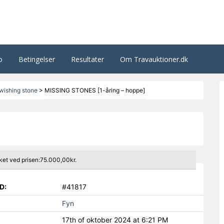
o
Betingelser
Resultater
Om Travauktioner.dk
wishing stone
>
MISSING STONES [1-åring – hoppe]
ket ved prisen:75.000,00kr.
D:
#41817
Fyn
17th of oktober 2024 at 6:21 PM