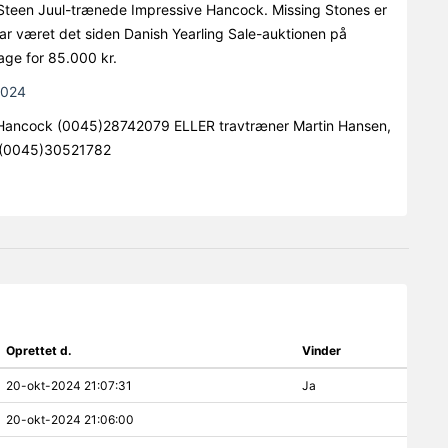
 Steen Juul-trænede Impressive Hancock. Missing Stones er
har været det siden Danish Yearling Sale-auktionen på
age for 85.000 kr.
2024
i Hancock (0045)28742079 ELLER travtræner Martin Hansen,
il (0045)30521782
Oprettet d.
Vinder
20-okt-2024 21:07:31
Ja
20-okt-2024 21:06:00