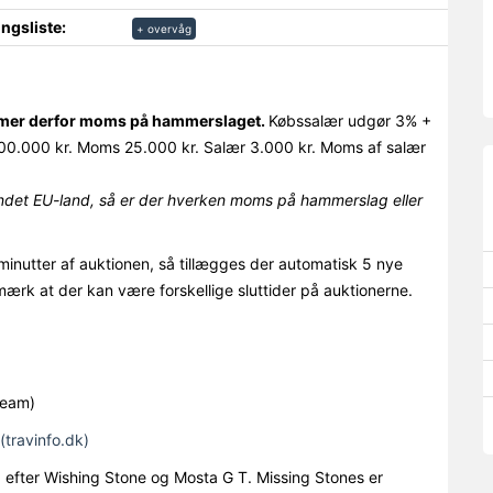
ngsliste:
+ overvåg
ommer derfor moms på hammerslaget.
Købssalær udgør 3% +
0.000 kr. Moms 25.000 kr. Salær 3.000 kr. Moms af salær
det EU-land, så er der hverken moms på hammerslag eller
minutter af auktionen, så tillægges der automatisk 5 nye
mærk at der kan være forskellige sluttider på auktionerne.
ream)
(travinfo.dk)
 efter Wishing Stone og Mosta G T. Missing Stones er