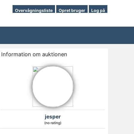
Overvågningsliste
Opret bruger
Log på
Information om auktionen
jesper
(no rating)