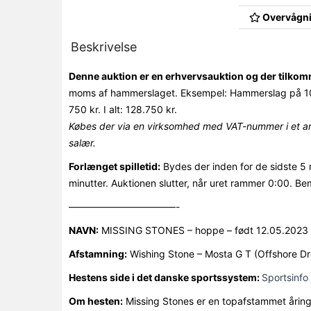
Overvågni
Beskrivelse
Denne auktion er en erhvervsauktion og der tilk
moms af hammerslaget. Eksempel: Hammerslag på 10
750 kr. I alt: 128.750 kr.
Købes der via en virksomhed med VAT-nummer i et an
salær.
Forlænget spilletid:
Bydes der inden for de sidste 5 
minutter. Auktionen slutter, når uret rammer 0:00. Be
———————————-
NAVN:
MISSING STONES – hoppe – født 12.05.2023
Afstamning:
Wishing Stone – Mosta G T (Offshore D
Hestens side i det danske sportssystem:
Sportsinfo 
Om hesten:
Missing Stones er en topafstammet åring