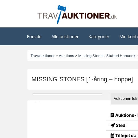
Forside
Alle auktioner
Kategorier
Min kont
Travauktioner
>
Auctions
>
Missing Stones
,
Stutteri Hancock
,
MISSING STONES [1-åring – hoppe]
Auktionen luk
Auktions-I
Sted:
Tilføjet d.: