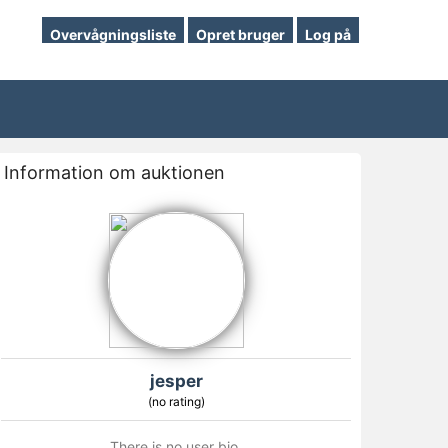
Overvågningsliste
Opret bruger
Log på
Information om auktionen
jesper
(no rating)
There is no user bio.