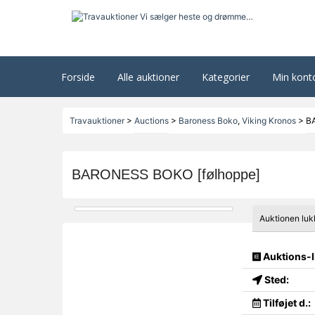
Forside
Alle auktioner
Kategorier
Min kont
Travauktioner
>
Auctions
>
Baroness Boko
,
Viking Kronos
>
B
BARONESS BOKO [følhoppe]
Auktionen luk
Auktions-I
Sted:
Tilføjet d.: