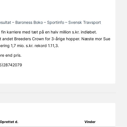
esultat – Baroness Boko – Sportinfo – Svensk Travsport
n karriere med tæt på en halv million s.kr. indløbet.
dt andet Breeders Crown for 3-årige hopper. Næste mor Sue
g 1,7 mio. s.kr. rekord 1.11,3.
re end pris.
45)28742079
Oprettet d.
Vinder