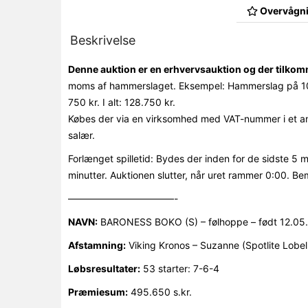
Overvågni
Beskrivelse
Denne auktion er en erhvervsauktion og der tilk
moms af hammerslaget. Eksempel: Hammerslag på 10
750 kr. I alt: 128.750 kr.
Købes der via en virksomhed med VAT-nummer i et an
salær.
Forlænget spilletid: Bydes der inden for de sidste 5 
minutter. Auktionen slutter, når uret rammer 0:00. Be
———————————-
NAVN:
BARONESS BOKO (S) – følhoppe – født 12.05
Afstamning:
Viking Kronos – Suzanne (Spotlite Lobell
Løbsresultater:
53 starter: 7-6-4
Præmiesum:
495.650 s.kr.