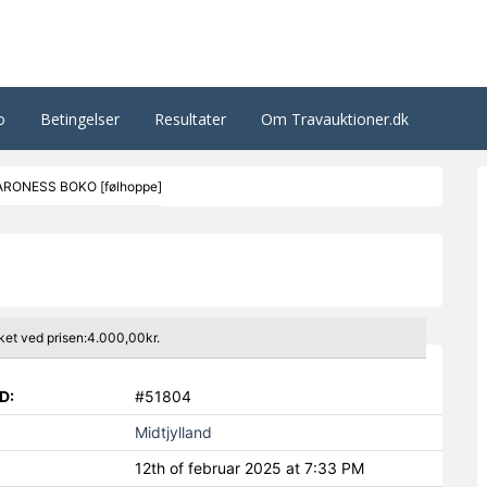
o
Betingelser
Resultater
Om Travauktioner.dk
ARONESS BOKO [følhoppe]
ket ved prisen:4.000,00kr.
D:
#51804
Midtjylland
12th of februar 2025 at 7:33 PM