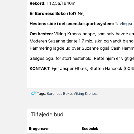
Rekord:
1.12,5a/1640m.
Er Baroness Boko i fol?
Nej.
Hestens side i det svenske sportssystem:
Tävlingsr
Om hesten:
Viking Kronos-hoppe, som selv havde en fi
Moderen Suzanne tjente 1,7 mio. s.kr. og vandt blan
Hammering lagde ud over Suzanne også Cash Hammerin
Sælges pga. for stort hestehold. Rette hjem er vigtige
KONTAKT:
Ejer Jesper Elbæk, Stutteri Hancock (00
Tags:
Baroness Boko
,
Viking Kronos
,
Tilføjede bud
Brugernavn
Budbeløb