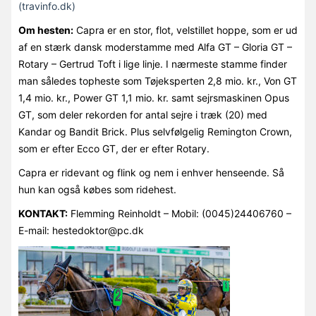
(travinfo.dk)
Om hesten:
Capra er en stor, flot, velstillet hoppe, som er ud
af en stærk dansk moderstamme med Alfa GT – Gloria GT –
Rotary – Gertrud Toft i lige linje. I nærmeste stamme finder
man således topheste som Tøjeksperten 2,8 mio. kr., Von GT
1,4 mio. kr., Power GT 1,1 mio. kr. samt sejrsmaskinen Opus
GT, som deler rekorden for antal sejre i træk (20) med
Kandar og Bandit Brick. Plus selvfølgelig Remington Crown,
som er efter Ecco GT, der er efter Rotary.
Capra er ridevant og flink og nem i enhver henseende. Så
hun kan også købes som ridehest.
KONTAKT:
Flemming Reinholdt – Mobil: (0045)24406760 –
E-mail: hestedoktor@pc.dk