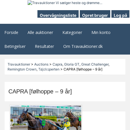
Overvågningsliste
Opret bruger
Log på
Forside
Alle auktioner
Kategorier
Min konto
Betingelser
Resultater
Om Travauktioner.dk
Travauktioner
>
Auctions
>
Capra
,
Gloria GT
,
Great Challenger
,
Remington Crown
,
Tøjeksperten
>
CAPRA [følhoppe – 9 år]
CAPRA [følhoppe – 9 år]