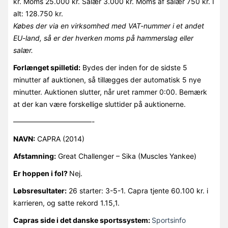
kr. Moms 25.000 kr. Salær 3.000 kr. Moms af salær 750 kr. I
alt: 128.750 kr.
Købes der via en virksomhed med VAT-nummer i et andet
EU-land, så er der hverken moms på hammerslag eller
salær.
Forlænget spilletid:
Bydes der inden for de sidste 5
minutter af auktionen, så tillægges der automatisk 5 nye
minutter. Auktionen slutter, når uret rammer 0:00. Bemærk
at der kan være forskellige sluttider på auktionerne.
———————————-
NAVN:
CAPRA (2014)
Afstamning:
Great Challenger – Sika (Muscles Yankee)
Er hoppen i fol?
Nej.
Løbsresultater:
26 starter: 3-5-1. Capra tjente 60.100 kr. i
karrieren, og satte rekord 1.15,1.
Capras side i det danske sportssystem:
Sportsinfo