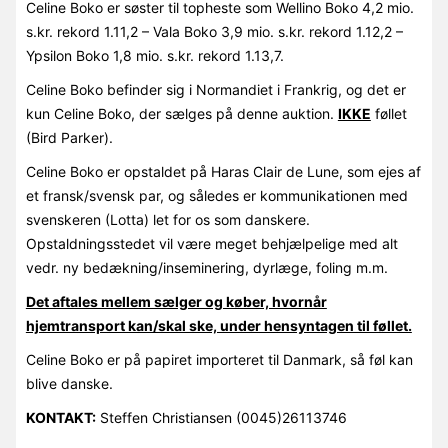
Celine Boko er søster til topheste som Wellino Boko 4,2 mio.
s.kr. rekord 1.11,2 – Vala Boko 3,9 mio. s.kr. rekord 1.12,2 –
Ypsilon Boko 1,8 mio. s.kr. rekord 1.13,7.
Celine Boko befinder sig i Normandiet i Frankrig, og det er
kun Celine Boko, der sælges på denne auktion.
IKKE
føllet
(Bird Parker).
Celine Boko er opstaldet på Haras Clair de Lune, som ejes af
et fransk/svensk par, og således er kommunikationen med
svenskeren (Lotta) let for os som danskere.
Opstaldningsstedet vil være meget behjælpelige med alt
vedr. ny bedækning/inseminering, dyrlæge, foling m.m.
Det aftales mellem sælger og køber, hvornår
hjemtransport kan/skal ske, under hensyntagen til føllet.
Celine Boko er på papiret importeret til Danmark, så føl kan
blive danske.
KONTAKT:
Steffen Christiansen (0045)26113746