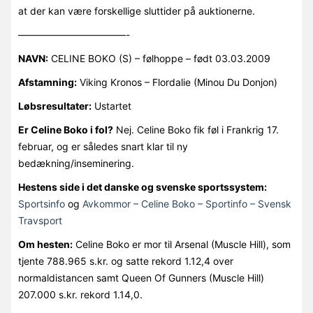
at der kan være forskellige sluttider på auktionerne.
———————————-
NAVN:
CELINE BOKO (S) – følhoppe – født 03.03.2009
Afstamning:
Viking Kronos – Flordalie (Minou Du Donjon)
Løbsresultater:
Ustartet
Er Celine Boko i fol?
Nej. Celine Boko fik føl i Frankrig 17.
februar, og er således snart klar til ny
bedækning/inseminering.
Hestens side i det danske og svenske sportssystem:
Sportsinfo
og
Avkommor – Celine Boko – Sportinfo – Svensk
Travsport
Om hesten:
Celine Boko er mor til Arsenal (Muscle Hill), som
tjente 788.965 s.kr. og satte rekord 1.12,4 over
normaldistancen samt Queen Of Gunners (Muscle Hill)
207.000 s.kr. rekord 1.14,0.