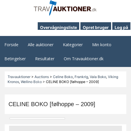
Overvågningsliste
Opret bruger
Log på
Forside
Alle auktioner
Kategorier
Min konto
Betingelser
Resultater
Om Travauktioner.dk
Travauktioner
>
Auctions
>
Celine Boko
,
Frankrig
,
Vala Boko
,
Viking
Kronos
,
Wellino Boko
>
CELINE BOKO [følhoppe – 2009]
CELINE BOKO [følhoppe – 2009]