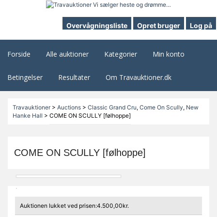
Overvågningsliste
Opret bruger
Log på
Forside
Alle auktioner
Kategorier
Min konto
Betingelser
Resultater
Om Travauktioner.dk
Travauktioner
>
Auctions
>
Classic Grand Cru
,
Come On Scully
,
New
Hanke Hall
>
COME ON SCULLY [følhoppe]
COME ON SCULLY [følhoppe]
Auktionen lukket ved prisen:4.500,00kr.