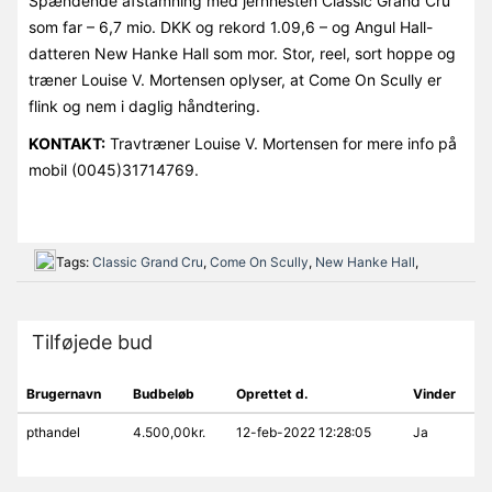
Spændende afstamning med jernhesten Classic Grand Cru
som far – 6,7 mio. DKK og rekord 1.09,6 – og Angul Hall-
datteren New Hanke Hall som mor. Stor, reel, sort hoppe og
træner Louise V. Mortensen oplyser, at Come On Scully er
flink og nem i daglig håndtering.
KONTAKT:
Travtræner Louise V. Mortensen for mere info på
mobil (0045)31714769.
Tags:
Classic Grand Cru
,
Come On Scully
,
New Hanke Hall
,
Tilføjede bud
Brugernavn
Budbeløb
Oprettet d.
Vinder
pthandel
4.500,00kr.
12-feb-2022 12:28:05
Ja