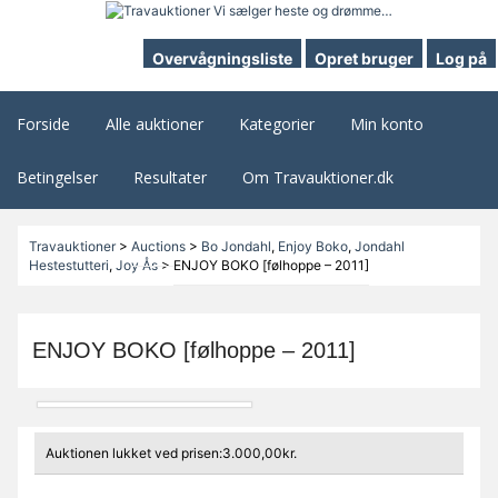
Overvågningsliste
Opret bruger
Log på
Forside
Alle auktioner
Kategorier
Min konto
Betingelser
Resultater
Om Travauktioner.dk
Travauktioner
>
Auctions
>
Bo Jondahl
,
Enjoy Boko
,
Jondahl
Hestestutteri
,
Joy Ås
>
ENJOY BOKO [følhoppe – 2011]
ENJOY BOKO [følhoppe – 2011]
Auktionen lukket ved prisen:3.000,00kr.