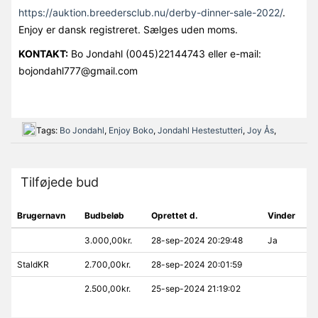
https://auktion.breedersclub.
nu/derby-dinner-sale-2022/
.
Enjoy er dansk registreret. Sælges uden moms.
KONTAKT:
Bo Jondahl (0045)22144743 eller e-mail:
bojondahl777@gmail.com
Tags:
Bo Jondahl
,
Enjoy Boko
,
Jondahl Hestestutteri
,
Joy Ås
,
Tilføjede bud
Brugernavn
Budbeløb
Oprettet d.
Vinder
3.000,00kr.
28-sep-2024 20:29:48
Ja
StaldKR
2.700,00kr.
28-sep-2024 20:01:59
2.500,00kr.
25-sep-2024 21:19:02