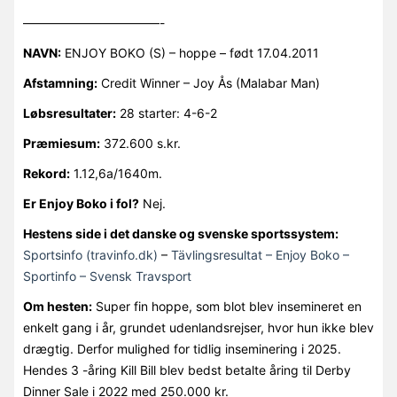
———————————-
NAVN:
ENJOY BOKO (S) – hoppe – født 17.04.2011
Afstamning:
Credit Winner – Joy Ås (Malabar Man)
Løbsresultater:
28 starter: 4-6-2
Præmiesum:
372.600 s.kr.
Rekord:
1.12,6a/1640m.
Er Enjoy Boko i fol?
Nej.
Hestens side i det danske og svenske sportssystem:
Sportsinfo (travinfo.dk)
–
Tävlingsresultat – Enjoy Boko –
Sportinfo – Svensk Travsport
Om hesten:
Super fin hoppe, som blot blev insemineret en
enkelt gang i år, grundet udenlandsrejser, hvor hun ikke blev
drægtig. Derfor mulighed for tidlig inseminering i 2025.
Hendes 3 -åring Kill Bill blev bedst betalte åring til Derby
Dinner Sale i 2022 med 250.000 kr.