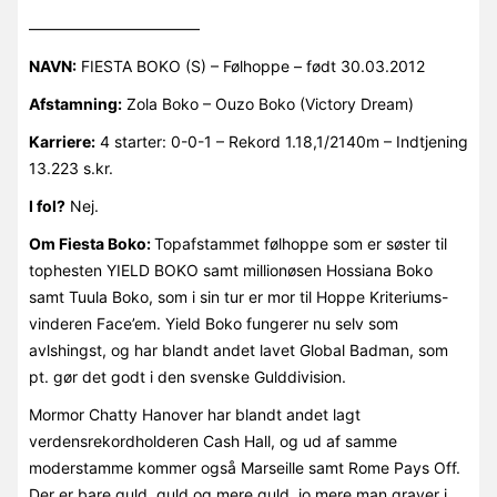
———————————
NAVN:
FIESTA BOKO (S) – Følhoppe – født 30.03.2012
Afstamning:
Zola Boko – Ouzo Boko (Victory Dream)
Karriere:
4 starter: 0-0-1 – Rekord 1.18,1/2140m – Indtjening
13.223 s.kr.
I fol?
Nej.
Om Fiesta Boko:
Topafstammet følhoppe som er søster til
tophesten YIELD BOKO samt millionøsen Hossiana Boko
samt Tuula Boko, som i sin tur er mor til Hoppe Kriteriums-
vinderen Face’em. Yield Boko fungerer nu selv som
avlshingst, og har blandt andet lavet Global Badman, som
pt. gør det godt i den svenske Gulddivision.
Mormor Chatty Hanover har blandt andet lagt
verdensrekordholderen Cash Hall, og ud af samme
moderstamme kommer også Marseille samt Rome Pays Off.
Der er bare guld, guld og mere guld, jo mere man graver i