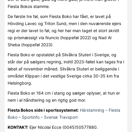
Fiesta Bokos stamme.
De første tre føl, som Fiesta Boko har fået, er lavet på
Hövding Lavec og Triton Sund, men i den nuværende ejers
regi er der lavet to føl, og her har man taget et stort skridt
op prismæssigt via Nuncio (hoppeføl 2022) og Nad Al
Sheba (hoppeføl 2023).
Fiesta Boko er opstaldet på Silvåkra Stuteri i Sverige, og
står der på sælgers regning, indtil 2023-føllet kan tages fra i
løbet af november måned. Silvåkra Stuteri er beliggende i
området Klippan i det vestlige Sverige cirka 30-35 km fra
Helsingborg.
Fiesta Boko er 164 cm i stang og sælger oplyser, at hun er
nem i al håndtering og en rigtig god mor.
Fiesta Bokos side i sportssystemet:
Härstamning – Fiesta
Boko – Sportinfo – Svensk Travsport
KONTAKT:
Ejer Nicolai Ecce (0045)50577880.