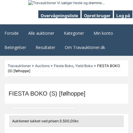
Overvågningsliste
Opret bruger
Log på
Forside
Alle auktioner
Kategorier
Min konto
Betingelser
Resultater
Om Travauktioner.dk
Travauktioner
>
Auctions
>
Fiesta Boko
,
Yield Boko
>
FIESTA BOKO
(S) [følhoppe]
FIESTA BOKO (S) [følhoppe]
Auktionen lukket ved prisen:3.500,00kr.