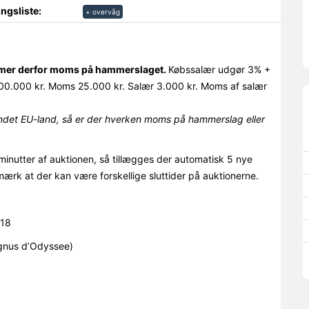
ngsliste:
+ overvåg
ommer derfor moms på hammerslaget.
Købssalær udgør 3% +
0.000 kr. Moms 25.000 kr. Salær 3.000 kr. Moms af salær
det EU-land, så er der hverken moms på hammerslag eller
minutter af auktionen, så tillægges der automatisk 5 nye
mærk at der kan være forskellige sluttider på auktionerne.
018
gnus d’Odyssee)