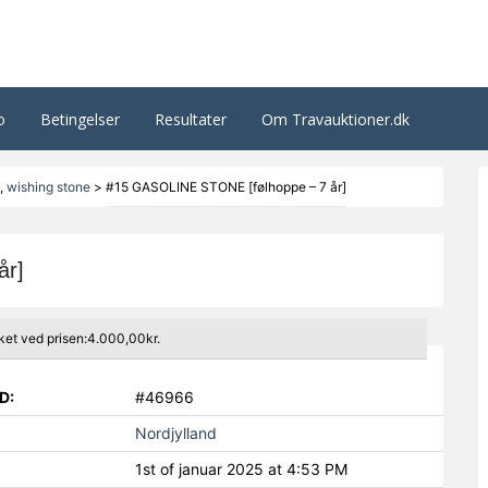
o
Betingelser
Resultater
Om Travauktioner.dk
,
wishing stone
>
#15 GASOLINE STONE [følhoppe – 7 år]
år]
ket ved prisen:4.000,00kr.
D:
#46966
Nordjylland
1st of januar 2025 at 4:53 PM