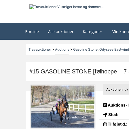
Forside
Alle auktioner
Kategorier
Min kont
Travauktioner
>
Auctions
>
Gasoline Stone
,
Odyssee Eastwind
#15 GASOLINE STONE [følhoppe – 7 
Auktionen luk
Auktions-I
Sted:
Tilføjet d.: