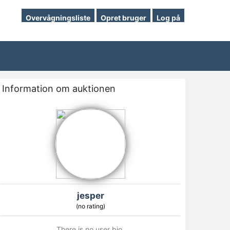
Overvågningsliste
Opret bruger
Log på
Information om auktionen
jesper
(no rating)
There is no user bio.