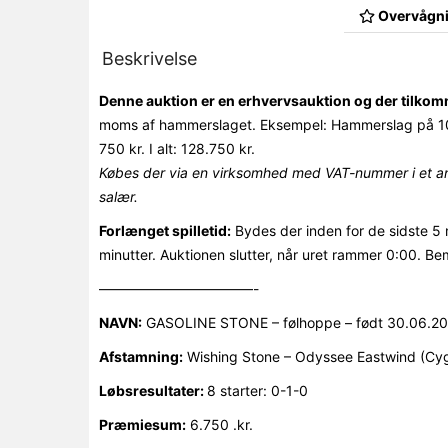
Overvågni
Beskrivelse
Denne auktion er en erhvervsauktion og der tilk
moms af hammerslaget. Eksempel: Hammerslag på 10
750 kr. I alt: 128.750 kr.
Købes der via en virksomhed med VAT-nummer i et an
salær.
Forlænget spilletid:
Bydes der inden for de sidste 5 
minutter. Auktionen slutter, når uret rammer 0:00. Be
———————————-
NAVN:
GASOLINE STONE – følhoppe – født 30.06.2
Afstamning:
Wishing Stone – Odyssee Eastwind (Cy
Løbsresultater:
8 starter: 0-1-0
Præmiesum:
6.750 .kr.