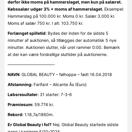
derfor ikke moms på hammerslaget, men kun på salæret.
Købssalær udgør 3% + moms af hammerslaget.
Eksempel:
Hammerslag på 100.000 kr. Moms 0 kr. Salær 3.000 kr.
Moms af salær 750 kr. I alt: 103.750 kr.
Forlænget spilletid:
Bydes der inden for de sidste 5
minutter af auktionen, så tillægges der automatisk 5 nye
minutter. Auktionen slutter, når uret rammer 0:00. Bemærk
at der kan være forskellige sluttider på auktionerne.
———————————-
NAVN:
GLOBAL BEAUTY – følhoppe – født 16.04.2018
Afstamning:
Farifant – Alicante Ås (Euro)
Løbsresultater:
31 starter: 7-3-6
Præmiesum:
59.774 kr.
Rekord:
1.18,7a/1860m.
Er Global Beauty i fol?
Nej. Global Beauty startede sidste
gang i karrieren 5/10-2024.