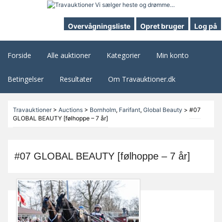
Overvågningsliste
Opret bruger
Log på
Forside
Alle auktioner
Kategorier
Min konto
Betingelser
Resultater
Om Travauktioner.dk
Travauktioner
>
Auctions
>
Bornholm
,
Farifant
,
Global Beauty
>
#07
GLOBAL BEAUTY [følhoppe – 7 år]
#07 GLOBAL BEAUTY [følhoppe – 7 år]