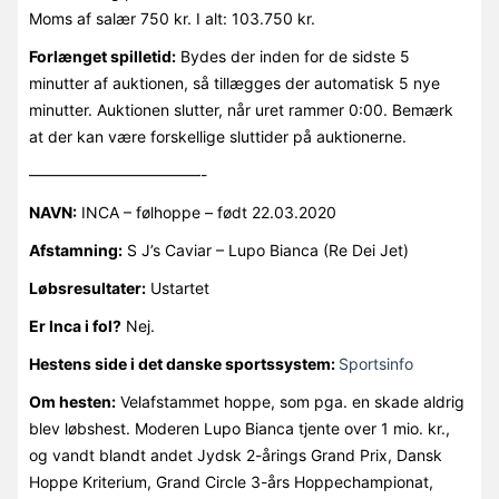
Moms af salær 750 kr. I alt: 103.750 kr.
Forlænget spilletid:
Bydes der inden for de sidste 5
minutter af auktionen, så tillægges der automatisk 5 nye
minutter. Auktionen slutter, når uret rammer 0:00. Bemærk
at der kan være forskellige sluttider på auktionerne.
———————————-
NAVN:
INCA – følhoppe – født 22.03.2020
Afstamning:
S J’s Caviar – Lupo Bianca (Re Dei Jet)
Løbsresultater:
Ustartet
Er Inca i fol?
Nej.
Hestens side i det danske sportssystem:
Sportsinfo
Om hesten:
Velafstammet hoppe, som pga. en skade aldrig
blev løbshest. Moderen Lupo Bianca tjente over 1 mio. kr.,
og vandt blandt andet Jydsk 2-årings Grand Prix, Dansk
Hoppe Kriterium, Grand Circle 3-års Hoppechampionat,