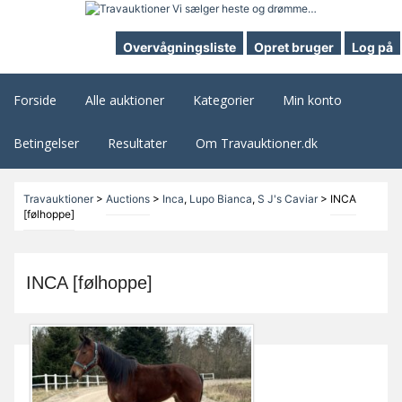
Overvågningsliste
Opret bruger
Log på
Forside
Alle auktioner
Kategorier
Min konto
Betingelser
Resultater
Om Travauktioner.dk
Travauktioner
>
Auctions
>
Inca
,
Lupo Bianca
,
S J's Caviar
>
INCA
[følhoppe]
INCA [følhoppe]