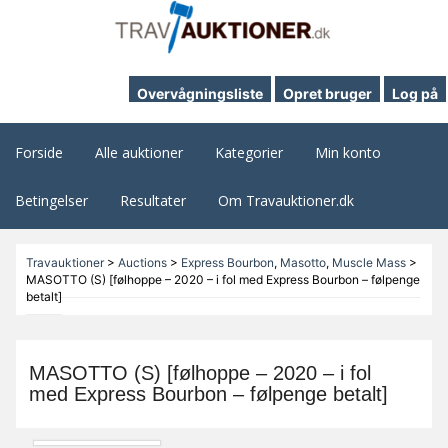
Overvågningsliste
Opret bruger
Log på
Forside
Alle auktioner
Kategorier
Min konto
Betingelser
Resultater
Om Travauktioner.dk
Travauktioner
>
Auctions
>
Express Bourbon
,
Masotto
,
Muscle Mass
>
MASOTTO (S) [følhoppe – 2020 – i fol med Express Bourbon – følpenge
betalt]
MASOTTO (S) [følhoppe – 2020 – i fol
med Express Bourbon – følpenge betalt]