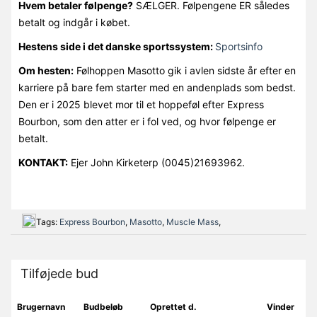
Hvem betaler følpenge?
SÆLGER. Følpengene ER således
betalt og indgår i købet.
Hestens side i det danske sportssystem:
Sportsinfo
Om hesten:
Følhoppen Masotto gik i avlen sidste år efter en
karriere på bare fem starter med en andenplads som bedst.
Den er i 2025 blevet mor til et hoppeføl efter Express
Bourbon, som den atter er i fol ved, og hvor følpenge er
betalt.
KONTAKT:
Ejer John Kirketerp (0045)21693962.
Tags:
Express Bourbon
,
Masotto
,
Muscle Mass
,
Tilføjede bud
Brugernavn
Budbeløb
Oprettet d.
Vinder