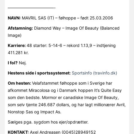
———————————-
NAVN:
MAVRIL SAS (IT) – følhoppe – født 25.03.2006
Afstamning:
Diamond Way – Image Of Beauty (Balanced
Image)
Karriere:
48 starter: 5-14-6 – rekord 1.13,9 – indtjening
411.281 kr.
I fol?
Nej.
Hestens side i sportssystemet:
Sportsinfo (travinfo.dk)
Om hesten:
Velafstammet følhoppe som i Sverige har
afkommet Miracolosa og i Danmark hoppen It’s Quite Easy
som den bedste. Mormor er canadiske Image Of Beauty,
som selv tjente 246.687 dollars, og har lagt millionærer Avril,
Nonstop Sas og Impact As.
Sælges pga. sygdom hos ejer/opdrætter.
KONTAKT:
Axel Andreasen (0045)28949152