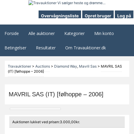
Overvågningsliste
Opret bruger
Log på
Forside
Alle auktioner
Kategorier
Min konto
Betingelser
Resultater
Om Travauktioner.dk
Travauktioner
>
Auctions
>
Diamond Way
,
Mavril Sas
>
MAVRIL SAS
(IT) [følhoppe – 2006]
MAVRIL SAS (IT) [følhoppe – 2006]
Auktionen lukket ved prisen:3.000,00kr.