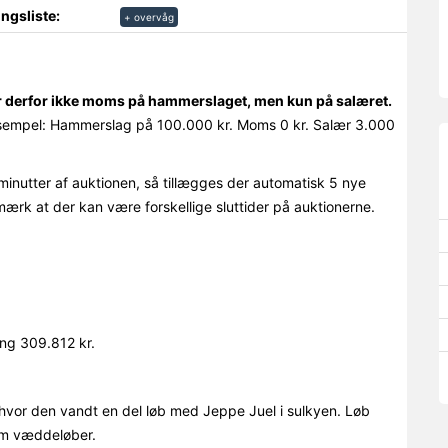
ngsliste:
+ overvåg
r derfor ikke moms på hammerslaget, men kun på salæret.
empel: Hammerslag på 100.000 kr. Moms 0 kr. Salær 3.000
minutter af auktionen, så tillægges der automatisk 5 nye
mærk at der kan være forskellige sluttider på auktionerne.
ing 309.812 kr.
 hvor den vandt en del løb med Jeppe Juel i sulkyen. Løb
som væddeløber.