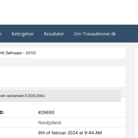
o
Betingelser
Resultater
Om Travauktioner.dk
E [følhoppe – 2010]
ket ved prisen:3.000,00kr.
D:
#29690
Nordjylland
9th of februar 2024 at 9:44 AM