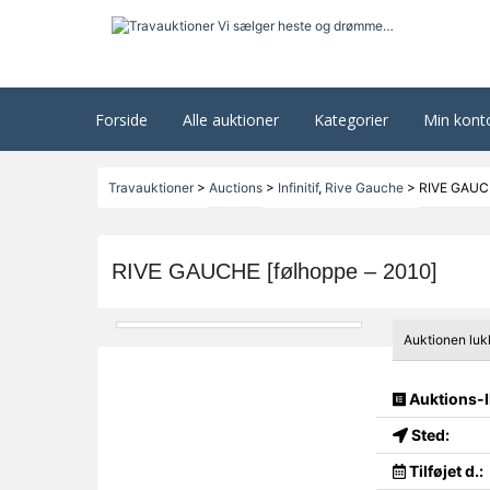
Forside
Alle auktioner
Kategorier
Min kont
Travauktioner
>
Auctions
>
Infinitif
,
Rive Gauche
>
RIVE GAUCH
RIVE GAUCHE [følhoppe – 2010]
Auktionen luk
Auktions-I
Sted:
Tilføjet d.: