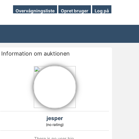
Overvågningsliste
Opret bruger
Log på
Information om auktionen
jesper
(no rating)
There is no user bio.