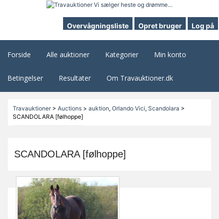
Overvågningsliste
Opret bruger
Log på
Forside
Alle auktioner
Kategorier
Min konto
Betingelser
Resultater
Om Travauktioner.dk
Travauktioner
>
Auctions
>
auktion
,
Orlando Vici
,
Scandolara
>
SCANDOLARA [følhoppe]
SCANDOLARA [følhoppe]