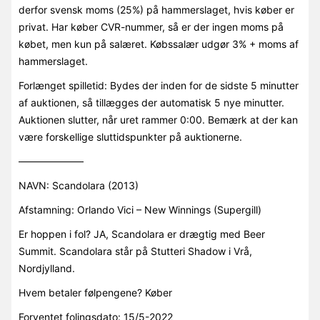
derfor svensk moms (25%) på hammerslaget, hvis køber er
privat. Har køber CVR-nummer, så er der ingen moms på
købet, men kun på salæret. Købssalær udgør 3% + moms af
hammerslaget.
Forlænget spilletid: Bydes der inden for de sidste 5 minutter
af auktionen, så tillægges der automatisk 5 nye minutter.
Auktionen slutter, når uret rammer 0:00. Bemærk at der kan
være forskellige sluttidspunkter på auktionerne.
——————–
NAVN: Scandolara (2013)
Afstamning: Orlando Vici – New Winnings (Supergill)
Er hoppen i fol? JA, Scandolara er drægtig med Beer
Summit. Scandolara står på Stutteri Shadow i Vrå,
Nordjylland.
Hvem betaler følpengene? Køber
Forventet folingsdato: 15/5-2022