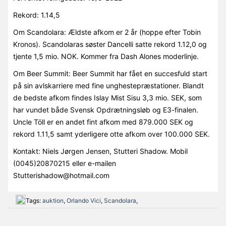
Rekord: 1.14,5
Om Scandolara: Ældste afkom er 2 år (hoppe efter Tobin
Kronos). Scandolaras søster Dancelli satte rekord 1.12,0 og
tjente 1,5 mio. NOK. Kommer fra Dash Alones moderlinje.
Om Beer Summit: Beer Summit har fået en succesfuld start
på sin avlskarriere med fine unghestepræstationer. Blandt
de bedste afkom findes Islay Mist Sisu 3,3 mio. SEK, som
har vundet både Svensk Opdrætningsløb og E3-finalen.
Uncle Töll er en andet fint afkom med 879.000 SEK og
rekord 1.11,5 samt yderligere otte afkom over 100.000 SEK.
Kontakt: Niels Jørgen Jensen, Stutteri Shadow. Mobil
(0045)20870215 eller e-mailen
Stutterishadow@hotmail.com
Tags:
auktion
,
Orlando Vici
,
Scandolara
,