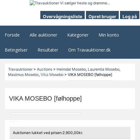
Overvågningsliste
Opret bruger
Log på
Forside
Alle auktioner
Kategorier
Min konto
Betingelser
Resultater
Om Travauktioner.dk
Travauktioner
>
Auctions
>
Heimdal Mosebo
,
Laurentia Mosebo
,
Maximus Mosebo
,
Vika Mosebo
>
VIKA MOSEBO [følhoppe]
VIKA MOSEBO [følhoppe]
Auktionen lukket ved prisen:2.900,00kr.