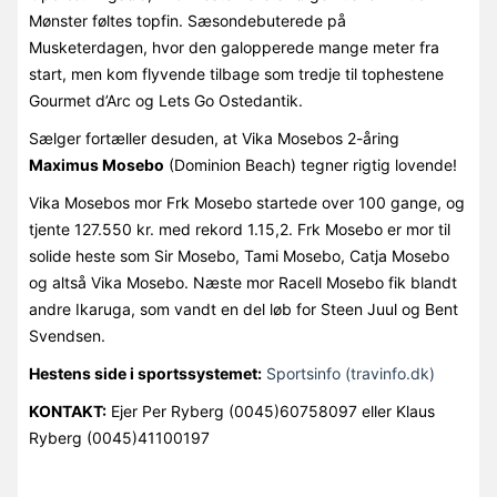
Mønster føltes topfin. Sæsondebuterede på
Musketerdagen, hvor den galopperede mange meter fra
start, men kom flyvende tilbage som tredje til tophestene
Gourmet d’Arc og Lets Go Ostedantik.
Sælger fortæller desuden, at Vika Mosebos 2-åring
Maximus Mosebo
(Dominion Beach) tegner rigtig lovende!
Vika Mosebos mor Frk Mosebo startede over 100 gange, og
tjente 127.550 kr. med rekord 1.15,2. Frk Mosebo er mor til
solide heste som Sir Mosebo, Tami Mosebo, Catja Mosebo
og altså Vika Mosebo. Næste mor Racell Mosebo fik blandt
andre Ikaruga, som vandt en del løb for Steen Juul og Bent
Svendsen.
Hestens side i sportssystemet:
Sportsinfo (travinfo.dk)
KONTAKT:
Ejer Per Ryberg (0045)60758097 eller Klaus
Ryberg (0045)41100197