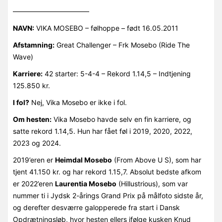
———————————
NAVN:
VIKA MOSEBO – følhoppe – født 16.05.2011
Afstamning:
Great Challenger – Frk Mosebo (Ride The
Wave)
Karriere:
42 starter: 5-4-4 – Rekord 1.14,5 – Indtjening
125.850 kr.
I fol?
Nej, Vika Mosebo er ikke i fol.
Om hesten:
Vika Mosebo havde selv en fin karriere, og
satte rekord 1.14,5. Hun har fået føl i 2019, 2020, 2022,
2023 og 2024.
2019’eren er
Heimdal Mosebo
(From Above U S), som har
tjent 41.150 kr. og har rekord 1.15,7. Absolut bedste afkom
er 2022’eren
Laurentia Mosebo
(Hillustrious), som var
nummer ti i Jydsk 2-årings Grand Prix på målfoto sidste år,
og derefter desværre galopperede fra start i Dansk
Opdrætningsløb, hvor hesten ellers ifølge kusken Knud